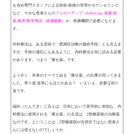
を含め専門スタッフによる術前/術後の管理やカウンセリング
など、十分な患者さんの
フォローアップ（follow-up, 追跡/追
及/探求/医学用語：経過観察）
が、医療機関で必要になりま
す。
外科療法は、ある意味で「肥満症治療の最終手段」とも言えま
すが、手術の適応にもあるように、内科療法を先に試みる必要
があります。つまり「痩せ薬」です。
ようやく、本来のテーマである「痩せ薬」の出番が回ってきま
した。寄り道/道草にもほどがある？ いえいえ、必要な回り
道です。
端的（たんてき）に言えば、日本において医学的に有効な、内
科療法に使用される「痩せ薬」の主流は、2型糖尿病の治療薬
なのです。ということは、2型糖尿病が合併症ではない患者さ
んには使えないのでしょうか。