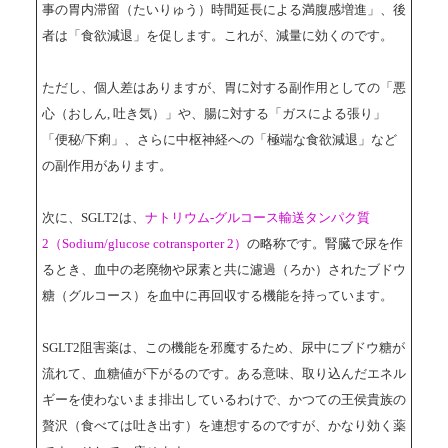
事の胃内滞留（たいりゅう）時間延長による満腹感増進」、後
者は「食欲減退」を促します。これが、減量に効くのです。
ただし、個人差はありますが、胃に対する副作用としての「悪
心（おしん, 吐き気）」や、腸に対する「ガスによる張り」
「便秘/下痢」、さらに中枢神経への「極端な食欲減退」など
の副作用があります。
次に、SGLT2は、
ナトリウム-グルコース輸送タンパク質
2（Sodium/glucose cotransporter 2）
の略称です。腎臓で尿を作
るとき、血中の老廃物や尿素と共に濾過（ろか）されたブドウ
糖（グルコース）を血中に再回収する機能を持っています。
SGLT2阻害薬は、この機能を邪魔するため、尿中にブドウ糖が
流れて、血糖値が下がるのです。ある意味、取り込んだエネル
ギーを使わないまま排出しているわけで、かつての王侯貴族の
贅沢（食べては吐き出す）を連想するのですが、かなり効く薬