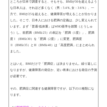
ところが日本で調査すると、そもそも、BMIが30を超えるよう
な日本人は、それほど多くなく（男：5.4％, 女：3.6％）、一
方で、BMIが25を超えると、健康障害が増えることが分かりま
した。そこで、日本人における肥満の定義は、少し変えられて
います。まず「普通/低体重」はWHO基準を踏襲（とうしゅ
う）し、前肥満（BMI≧25）の表記を「肥満（1度）」、肥満
度Ⅰ（BMI≧30）を「肥満（2度）」に変更、肥満度
Ⅱ（BMI≧35）とⅢ（BMI≧40）は「高度肥満」にまとめられ
ました。
とはいえ、BMIだけで「肥満症」は決まりません。繰り返しに
なりますが、健康障害の発症か、近い将来における発症の予測
が必要です。
その、肥満症に関連する健康障害ですが、以下の11種類にな
ります。