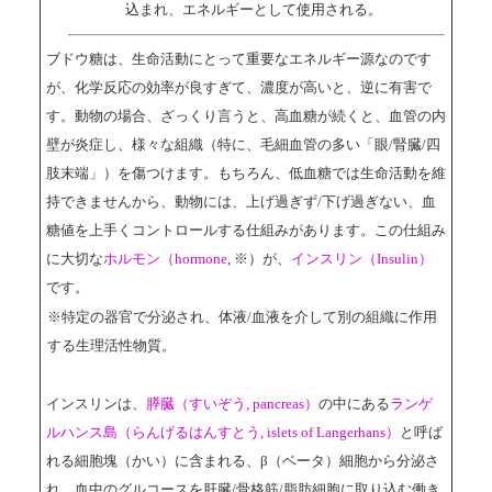
込まれ、エネルギーとして使用される。
ブドウ糖は、生命活動にとって重要なエネルギー源なのです
が、化学反応の効率が良すぎて、濃度が高いと、逆に有害で
す。動物の場合、ざっくり言うと、高血糖が続くと、血管の内
壁が炎症し、様々な組織（特に、毛細血管の多い「眼/腎臓/四
肢末端」）を傷つけます。もちろん、低血糖では生命活動を維
持できませんから、動物には、上げ過ぎず/下げ過ぎない、血
糖値を上手くコントロールする仕組みがあります。この仕組み
に大切な
ホルモン（hormone
, ※）が、
インスリン（Insulin）
です。
※特定の器官で分泌され、体液/血液を介して別の組織に作用
する生理活性物質。
インスリンは、
膵臓（すいぞう, pancreas）
の中にある
ランゲ
ルハンス島（らんげるはんすとう, islets of Langerhans）
と呼ば
れる細胞塊（かい）に含まれる、β（ベータ）細胞から分泌さ
れ、血中のグルコースを肝臓/骨格筋/脂肪細胞に取り込む働き