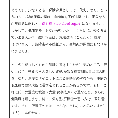
そうです。少なくとも、保険診療としては、使えません。とい
うのも、2型糖尿病の薬は、血糖値を下げる薬です。正常な人
が無自覚に飲むと、
低血糖（low blood sugar）
になります。も
しかして、低血糖を「おなかが空いた！」くらいに、軽く考え
ていませんか？ 酷い場合は、意識混濁（こんだく）/痙攣
（けいれん）、脳障害や不整脈から、突然死の原因にもなりか
ねませんよ。
と、少し脅（おど）かし気味に書きましたが、実のところ、若
い世代で「朝食抜きの激しい運動/極端な糖質制限/自己流の断
食」など、過度なダイエットによる長時間の空腹から、重症の
低血糖で救急病院に運び込まれることがあるのです。もし、こ
れに前日の過度な飲酒（大量/食事抜き）が重なると、さらに
危険度は増します。特に、痩せ型/肝機能の悪い方は、要注意
です。逆に、肥満症の方は、そんなことしないと思いますが
（？）、念のため。