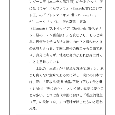
ンダー大王（本コラム第76回）の学友であり、彼
に仕（つか）えたファラオ（Pharaoh, 古代エジプ
ト王）の「プトレマイオス1世（Ptolemy I）」
が、ユークリッドに、彼の著書「原論
（Elements）/ストイケイア（Stoikheîa, 古代ギリ
シャ語のラテン語音訳）」を読むより、もっと簡
単に幾何学を学ぶ方法は無いのか？と尋ねたとき
の返答とされる。学問は世俗の権力から自由であ
り、身分に寄らず、地道な努力があれば身に付く
ことを意味している。
上記の「王道」が「簡単な方法/近道」と、あ
まり良くない意味であるのに対し、現代の日本で
は、逆に「正攻法/定番/典型/正統（正しく受け継
ぐ）/正当（理に適う）」という良い意味に使うこ
とが多い。これは古代中国における「理想的君主
（王）の統治（道）」の意味が転じたものと思わ
れる。