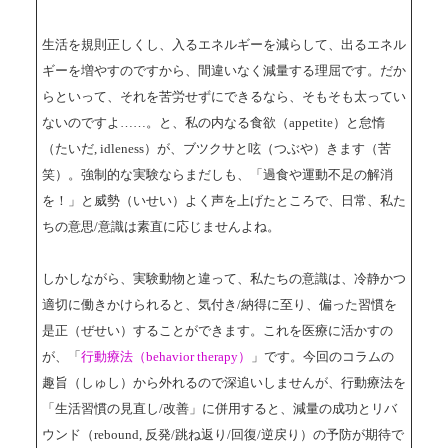
生活を規則正しくし、入るエネルギーを減らして、出るエネル
ギーを増やすのですから、間違いなく減量する理屈です。だか
らといって、それを苦労せずにできるなら、そもそも太ってい
ないのですよ……。と、私の内なる食欲（appetite）と怠惰
（たいだ, idleness）が、ブツクサと呟（つぶや）きます（苦
笑）。強制的な実験ならまだしも、「過食や運動不足の解消
を！」と威勢（いせい）よく声を上げたところで、日常、私た
ちの意思/意識は素直に応じませんよね。
しかしながら、実験動物と違って、私たちの意識は、冷静かつ
適切に働きかけられると、気付き/納得に至り、偏った習慣を
是正（ぜせい）することができます。これを医療に活かすの
が、「
行動療法（behavior therapy）
」です。今回のコラムの
趣旨（しゅし）から外れるので深追いしませんが、行動療法を
「生活習慣の見直し/改善」に併用すると、減量の成功とリバ
ウンド（rebound, 反発/跳ね返り/回復/逆戻り）の予防が期待で