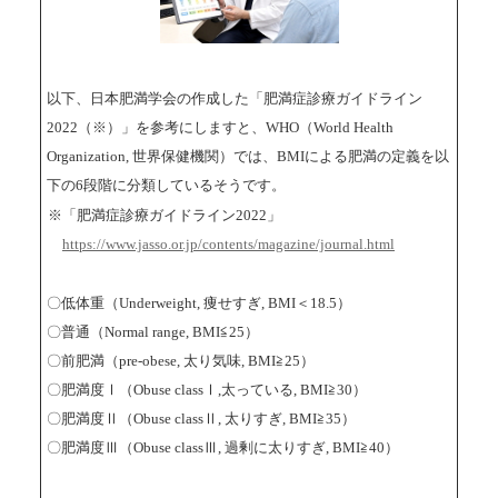
以下、日本肥満学会の作成した「肥満症診療ガイドライン
2022（※）」を参考にしますと、WHO（World Health
Organization, 世界保健機関）では、BMIによる肥満の定義を以
下の6段階に分類しているそうです。
※「肥満症診療ガイドライン2022」
https://www.jasso.or.jp/contents/magazine/journal.html
〇低体重（Underweight, 痩せすぎ, BMI＜18.5）
〇普通（Normal range, BMI≦25）
〇前肥満（pre-obese, 太り気味, BMI≧25）
〇肥満度Ⅰ（Obuse classⅠ,太っている, BMI≧30）
〇肥満度Ⅱ（Obuse classⅡ, 太りすぎ, BMI≧35）
〇肥満度Ⅲ（Obuse classⅢ, 過剰に太りすぎ, BMI≧40）