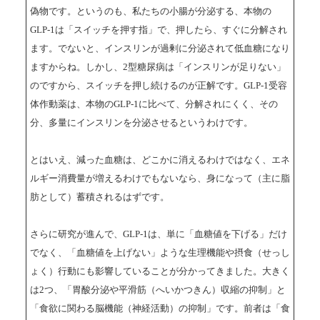
偽物です。というのも、私たちの小腸が分泌する、本物の
GLP-1は「スイッチを押す指」で、押したら、すぐに分解され
ます。でないと、インスリンが過剰に分泌されて低血糖になり
ますからね。しかし、2型糖尿病は「インスリンが足りない」
のですから、スイッチを押し続けるのが正解です。GLP-1受容
体作動薬は、本物のGLP-1に比べて、分解されにくく、その
分、多量にインスリンを分泌させるというわけです。
とはいえ、減った血糖は、どこかに消えるわけではなく、エネ
ルギー消費量が増えるわけでもないなら、身になって（主に脂
肪として）蓄積されるはずです。
さらに研究が進んで、GLP-1は、単に「血糖値を下げる」だけ
でなく、「血糖値を上げない」ような生理機能や摂食（せっし
ょく）行動にも影響していることが分かってきました。大きく
は2つ、「胃酸分泌や平滑筋（へいかつきん）収縮の抑制」と
「食欲に関わる脳機能（神経活動）の抑制」です。前者は「食