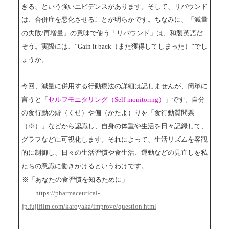
きる、という強いエビデンスがあります。そして、リバウンド
は、合併症を悪化させることが明らかです。ちなみに、「減量
の失敗/再増量」の意味で使う「リバウンド」は、和製英語だ
そう。実際には、”Gain it back（また獲得してしまった）”でし
ょうか。
今回、減量に併用する行動療法の詳細は記しませんが、簡単に
言うと「
セルフモニタリング（Self-monitoring）
」です。自分
の食行動の癖（くせ）や偏（かたよ）りを「食行動質問票
（※）」などから認識し、自身の体重や生活を日々記録して、
グラフなどに可視化します。それによって、生活リズムを客観
的に制御し、日々の生活習慣や食生活、運動などの見直しを私
たちの意識に働きかけるというわけです。
※「あなたの食習慣を知るために」
https://pharmaceutical-
jp.fujifilm.com/karoyaka/improve/question.html