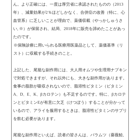
ん。より正確には、一度は厚労省に承認されたものの（2013
年）、減量効果が2％ほどしかなく、合併症の改善（特に、心
血管系）に乏しいことが理由で、薬価収載（やっかしゅうさ
い, ※）が保留され、結局、2018年に販売を諦めたことがあっ
たのです。
※保険診療に用いられる医療用医薬品として、薬価基準（リ
スト）に収載する手続きのこと。
上記した、尾籠な副作用には、大人用オムツや生理用ナプキン
で対処できますが、それ以外にも、大きな副作用があります。
食事の脂肪が吸収されないので、脂溶性ビタミン（ビタミン
A、D、E、K、βカロテン）も不足するのです。特に、βカロテ
ンとビタミンEが有意に欠乏（けつぼう）することが分かって
いるので、アライを服用するときは、脂溶性ビタミンのサプリ
を飲む必要があります。
尾籠な副作用といえば、読者の皆さんは、バラムツ（薔薇鯥,