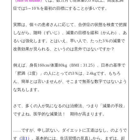
（rule of thumb）
では、数カ月で現体重の3％以上、高度肥満
症では5～10％を最初の目標にすることが多いです。
実際は、個々の患者さんに応じて、合併症の状態を検査で把握
しながら、随時（ずいじ）、減量の目標を緩和（かんわ）、あ
るいは強化します。とはいえ、早い人で、たった3％の減量で
改善効果が見られる、というのは意外ではないですか？
例えば、身長160cm/体重80kg（BMI：31.25）、日本の基準で
「肥満（2度）」の人にとっての3％は、2.4kgです。もちろ
ん、簡単とは言いませんが、そこまで無茶な数字ではないよう
な気もします。
さて、多くの人が気になるのは治療法、つまり「減量の手段」
ですよね。医学的な減量法！ 期待が高まります。
……ですが、申し訳ない。ダイエットに王道はなし、のようで
す
（注1）
。基本的には、生活習慣の見直しから。まずは、起