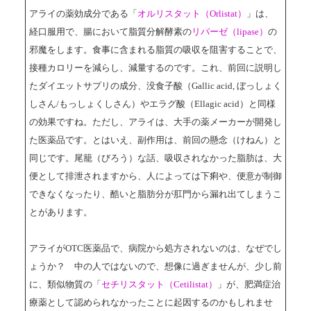
アライの薬効成分である「
オルリスタット（Orlistat）
」は、
経口服用で、腸において脂質分解酵素の
リパーゼ（lipase）
の
邪魔をします。食事に含まれる脂質の吸収を阻害することで、
接種カロリーを減らし、減量するのです。これ、前回に説明し
たダイエットサプリの成分、没食子酸（Gallic acid, ぼっしょく
しさん/もっしょくしさん）やエラグ酸（Ellagic acid）と同様
の効果ですね。ただし、アライは、大手の薬メーカーが開発し
た医薬品です。とはいえ、副作用は、前回の懸念（けねん）と
同じです。尾籠（びろう）な話、吸収されなかった脂肪は、大
便として排泄されますから、人によっては下痢や、便意が制御
できなくなったり、酷いと脂肪分が肛門から漏れ出てしまうこ
とがあります。
アライがOTC医薬品で、病院から処方されないのは、なぜでし
ょうか？ 中の人ではないので、想像に過ぎませんが、少し前
に、類似物質の「
セチリスタット（Cetilistat）
」が、肥満症治
療薬として認められなかったことに起因するのかもしれませ