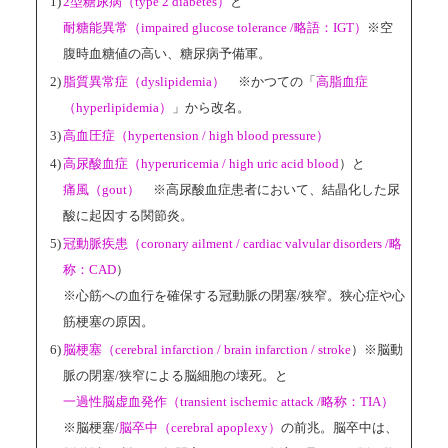
1)
2型糖尿病（type 2 diabetes）
と
耐糖能異常（impaired glucose tolerance /略語：IGT）
※空
腹時血糖値の高い、糖尿病予備軍。
2)
脂質異常症（dyslipidemia）
※かつての「
高脂血症
（hyperlipidemia）
」から改名。
3)
高血圧症（hypertension / high blood pressure）
4)
高尿酸血症（hyperuricemia / high uric acid blood
）と
痛風（gout）
※高尿酸血症患者において、結晶化した尿
酸に起因する関節炎。
5)
冠動脈疾患（coronary ailment / cardiac valvular disorders /略
称：CAD
）
※心筋への血行を確保する冠動脈の閉塞/狭窄。狭心症や心
筋梗塞の原因。
6)
脳梗塞（cerebral infarction / brain infarction / stroke
）※脳動
脈の閉塞/狭窄による脳細胞の壊死。と
一過性脳虚血発作（transient ischemic attack /略称：TIA）
※脳梗塞/
脳卒中（cerebral apoplexy）
の前兆。脳卒中は、