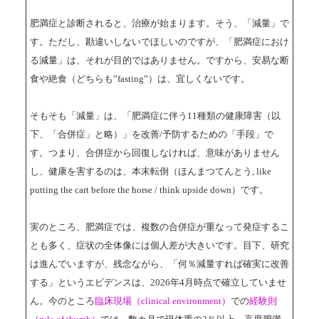
肥満症と診断されると、治療が始まります。そう、「減量」で
す。ただし、勘違いしないでほしいのですが、「肥満症におけ
る減量」は、それが目的ではありません。ですから、安易な断
食や絶食（どちらも”fasting”）は、宜しくないです。
そもそも「減量」は、「肥満症に伴う11種類の健康障害（以
下、「合併症」と略）」を改善/予防するための「手段」で
す。つまり、合併症から回復しなければ、意味がありません
し、健康を害するのは、本末転倒（ほんまつてんとう, like
putting the cart before the horse / think upside down）です。
実のところ、肥満症では、複数の合併症が重なって発症するこ
とも多く、症状の全体像には個人差が大きいです。目下、研究
は進んでいますが、残念ながら、「何％減量すれば確実に改善
する」というエビデンスは、2026年4月時点で確立していませ
ん。今のところ
臨床現場（clinical environment）
での
経験則