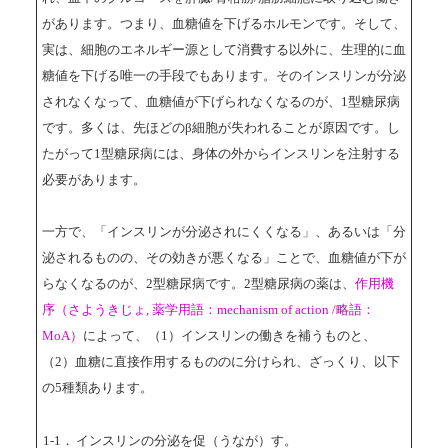
があります。つまり、血糖値を下げるホルモンです。そして、
実は、細胞のエネルギー源として消費する以外に、生理的に血
糖値を下げる唯一の手段でもあります。そのインスリンが分泌
されなくなって、血糖値が下げられなくなるのが、1型糖尿病
です。多くは、先ほどのβ細胞が失われることが原因です。し
たがって1型糖尿病には、身体の外からインスリンを注射する
必要があります。
一方で、「インスリンが分泌されにくくなる」、あるいは「分
泌されるものの、その効きが悪くなる」ことで、血糖値が下が
らなくなるのが、2型糖尿病です。2型糖尿病の薬は、
作用機
序（さようきじょ, 薬学用語：mechanism of action /略語：
MoA）
によって、（1）インスリンの働きを補うものと、
（2）血糖に直接作用するもののに分けられ、ざっくり、以下
の5種類あります。
1-1．
インスリンの分泌を促（うなが）す。