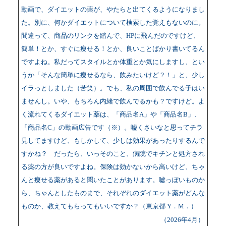
動画で、ダイエットの薬が、やたらと出てくるようになりまし
た。別に、何かダイエットについて検索した覚えもないのに。
間違って、商品のリンクを踏んで、HPに飛んだのですけど、
簡単！とか、すぐに痩せる！とか、良いことばかり書いてるん
ですよね。私だってスタイルとか体重とか気にしますし、とい
うか「そんな簡単に痩せるなら、飲みたいけど？！」と、少し
イラっとしました（苦笑）。でも、私の周囲で飲んでる子はい
ませんし。いや、もちろん内緒で飲んでるかも？ですけど。よ
く流れてくるダイエット薬は、「商品名A」や「商品名B」、
「商品名C」の動画広告です（※）。嘘くさいなと思ってチラ
見してますけど、もしかして、少しは効果があったりするんで
すかね？ だったら、いっそのこと、病院でキチンと処方され
る薬の方が良いですよね。保険は効かないから高いけど、ちゃ
んと痩せる薬があると聞いたことがあります。嘘っぽいものか
ら、ちゃんとしたものまで、それぞれのダイエット薬がどんな
ものか、教えてもらってもいいですか？（東京都 Y．M．）
（2026年4月）