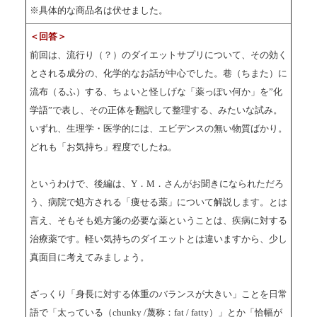
※具体的な商品名は伏せました。
＜回答＞
前回は、流行り（？）のダイエットサプリについて、その効く
とされる成分の、化学的なお話が中心でした。巷（ちまた）に
流布（るふ）する、ちょいと怪しげな「薬っぽい何か」を”化
学語”で表し、その正体を翻訳して整理する、みたいな試み。
いずれ、生理学・医学的には、エビデンスの無い物質ばかり。
どれも「お気持ち」程度でしたね。
というわけで、後編は、Y．M．さんがお聞きになられただろ
う、病院で処方される「痩せる薬」について解説します。とは
言え、そもそも処方箋の必要な薬ということは、疾病に対する
治療薬です。軽い気持ちのダイエットとは違いますから、少し
真面目に考えてみましょう。
ざっくり「身長に対する体重のバランスが大きい」ことを日常
語で「太っている（chunky /蔑称：fat / fatty）」とか「恰幅が