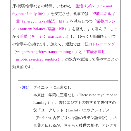
床/就寝/食事などの時間、いわゆる「
生活リズム（flow and
rhythm of daily life）
」を安定させ、食事では「
摂取エネルギ
ー量（energy intake /略語：EI）
」を減らしつつ「
栄養バラン
ス（nutrient balance /略語：NB）
」を整え、よく噛んで、しっ
かり
咀嚼（そしゃく, mastication）
し、ゆっくり時間をかけて
の食事を心掛けます。加えて、運動では「
筋力トレーニング
（weight/strength/resistance training）
」と「
有酸素運動
（aerobic exercise / aerobics）
」の双方を意識して増やすことが
効果的です。
（注1）
ダイエットに王道なし
本来は「学問に王道なし（There is no royal road to
learning.）」。古代エジプトの数学者で幾何学の
父「ユークリッド（Euclid）/エウクレイデス
（Euclīdēs, 古代ギリシャ語のラテン語音訳）」の
言葉と伝わるが、おそらく後世の創作。アレクサ