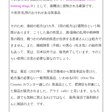
forming drugs
,※）として、薬機法に規制される劇薬です。
※依存/乱用のおそれがある医薬品
そのため、連続の処方は3カ月、1回の処方は2週間分という制
限があります。こうした薬の性質上、酒/薬物の乱用や精神障
害の既往、幾つかの内科的疾患が合併する患者さんには処方で
きません。また、睡眠障害（不眠）や悪心（吐き気）の副作用
もあって、実は、日本以外では、販売終了しています。そのく
らい使用に注意が必要な薬なのでしょう。
実は、最近（2023年）、厚生労働省から製造承認を受けた、
処方箋の必要ない一般用医薬品、いわゆるOTC（Over The
Counter, カウンター越しの）医薬品として、肥満症を対象にし
た製品が販売されました。アライ（alli）と言います。もちろ
ん、誰でも気軽に買えるわけではなく、薬局/薬店で薬剤師さ
んに相談の上で、です。