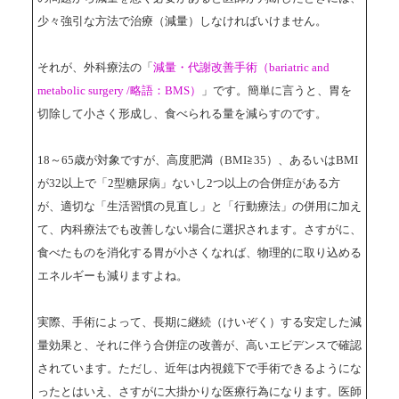
少々強引な方法で治療（減量）しなければいけません。
それが、外科療法の「
減量・代謝改善手術（bariatric and
metabolic surgery /略語：BMS）
」です。簡単に言うと、胃を
切除して小さく形成し、食べられる量を減らすのです。
18～65歳が対象ですが、高度肥満（BMI≧35）、あるいはBMI
が32以上で「2型糖尿病」ないし2つ以上の合併症がある方
が、適切な「生活習慣の見直し」と「行動療法」の併用に加え
て、内科療法でも改善しない場合に選択されます。さすがに、
食べたものを消化する胃が小さくなれば、物理的に取り込める
エネルギーも減りますよね。
実際、手術によって、長期に継続（けいぞく）する安定した減
量効果と、それに伴う合併症の改善が、高いエビデンスで確認
されています。ただし、近年は内視鏡下で手術できるようにな
ったとはいえ、さすがに大掛かりな医療行為になります。医師