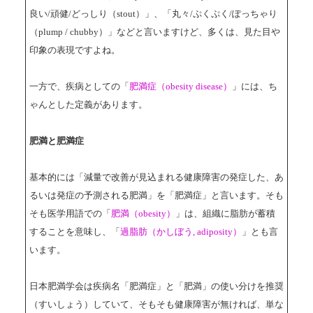
良い/頑健/どっしり（stout）」、「丸々/ぷくぷく/ぽっちゃり
（plump / chubby）」などと言いますけど、多くは、見た目や
印象の表現ですよね。
一方で、疾病としての「
肥満症（obesity disease）
」には、ち
ゃんとした定義があります。
肥満と肥満症
基本的には「減量で改善が見込まれる健康障害の発症した、あ
るいは発症の予測される肥満」を「肥満症」と言います。そも
そも医学用語での「
肥満（obesity）
」は、組織に脂肪が蓄積
することを意味し、「
過脂肪（かしぼう, adiposity）
」とも言
います。
日本肥満学会は疾病名「肥満症」と「肥満」の使い分けを推奨
（すいしょう）していて、そもそも健康障害が無ければ、単な