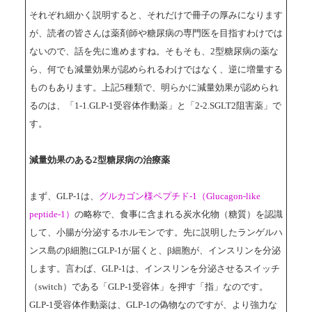
それぞれ細かく説明すると、それだけで冊子の厚みになります
が、読者の皆さんは薬剤師や糖尿病の専門医を目指すわけでは
ないので、話を先に進めますね。そもそも、2型糖尿病の薬な
ら、何でも減量効果が認められるわけではなく、逆に増量する
ものもあります。上記5種類で、明らかに減量効果が認められ
るのは、「1-1.GLP-1受容体作動薬」と「2-2.SGLT2阻害薬」で
す。
減量効果のある2型糖尿病の治療薬
まず、GLP-1は、
グルカゴン様ペプチド-1（Glucagon-like
peptide-1）
の略称で、食事に含まれる炭水化物（糖質）を認識
して、小腸が分泌するホルモンです。先に説明したランゲルハ
ンス島のβ細胞にGLP-1が届くと、β細胞が、インスリンを分泌
します。言わば、GLP-1は、インスリンを分泌させるスイッチ
（switch）である「GLP-1受容体」を押す「指」なのです。
GLP-1受容体作動薬は、GLP-1の偽物なのですが、より強力な