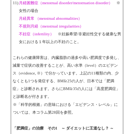
11)
月経困難症（menstrual disorder/menstruation disorder）
※
女性の場合
月経異常 （menstrual abnormalities）
不規則月経（menstrual irregularities）
不妊症（infertility）
※妊娠希望/非避妊性交する健康な男
女における１年以上の不妊のこと。
これらの健康障害は、内臓脂肪の過多や高い肥満度で多発し、
減量で症状の改善することが、高い水準（level）のエビデン
ス（evidence, ※）で分かっています。上記の11種類の内、少
なくとも1つを発症する、BMI≧25の人が、日本では「肥満
症」と診断されます。さらにBMI≧35の人には「高度肥満症」
と診断名が付きます。
※「科学的根拠」の意味における「エビデンス・レベル」に
ついては、本コラム第28回を参照。
「肥満症」の治療 その1 ～ ダイエットに王道なし？ ～