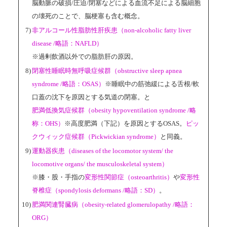
脳動脈の破損/圧迫/閉塞などによる血流不足による脳細胞
の壊死のことで、脳梗塞も含む概念。
7)
非アルコール性脂肪性肝疾患（non-alcoholic fatty liver
disease /略語：NAFLD）
※過剰飲酒以外での脂肪肝の原因。
8)
閉塞性睡眠時無呼吸症候群（obstructive sleep apnea
syndrome /略語：OSAS）
※睡眠中の筋弛緩による舌根/軟
口蓋の沈下を原因とする気道の閉塞。と
肥満低換気症候群（obesity hypoventilation syndrome /略
称：OHS）
※高度肥満（下記）を原因とするOSAS。
ピッ
クウィック症候群（Pickwickian syndrome）
と同義。
9)
運動器疾患（diseases of the locomotor system/ the
locomotive organs/ the musculoskeletal system）
※膝・股・手指の
変形性関節症（osteoarthritis）
や
変形性
脊椎症（spondylosis deformans /略語：SD）
。
10)
肥満関連腎臓病（obesity-related glomerulopathy /略語：
ORG）