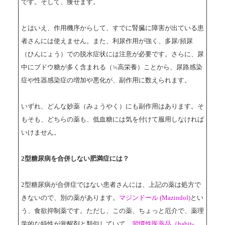
です。そして、痩せます。
とはいえ、作用機序からして、すでに腎臓に障害が出ている患
者さんには使えません。また、利尿作用が強く、多尿/頻尿
（ひんにょう）での脱水症状には注意が必要です。さらに、尿
中にブドウ糖が多く含まれる（≒高栄養）ことから、尿路感染
症や性器感染症の増加や悪化が、副作用に数えられます。
いずれ、どんな妙薬（みょうやく）にも副作用はあります。そ
もそも、どちらの薬も、低血糖には気を付けて服用しなければ
いけません。
2型糖尿病を合併しない肥満症には？
2型糖尿病が合併症ではない患者さんには、上記の薬は処方で
きないので、別の薬があります。
マジンドール (Mazindol)
とい
う、食欲抑制薬です。ただし、この薬、ちょっと厄介で、薬理
学的な特性が覚醒剤と類似していて、
習慣性医薬品（habit-