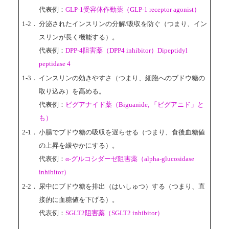
代表例：
GLP-1受容体作動薬（GLP-1 receptor agonist）
1-2．
分泌されたインスリンの分解/吸収を防ぐ（つまり、イン
スリンが長く機能する）。
代表例：
DPP-4阻害薬（DPP4 inhibitor）Dipeptidyl
peptidase 4
1-3．
インスリンの効きやすさ（つまり、細胞へのブドウ糖の
取り込み）を高める。
代表例：
ビグアナイド薬（Biguanide, 「ビグアニド」と
も）
2-1．
小腸でブドウ糖の吸収を遅らせる（つまり、食後血糖値
の上昇を緩やかにする）。
代表例：
α-グルコシダーゼ阻害薬（alpha-glucosidase
inhibitor）
2-2．
尿中にブドウ糖を排出（はいしゅつ）する（つまり、直
接的に血糖値を下げる）。
代表例：
SGLT2阻害薬（SGLT2 inhibitor）