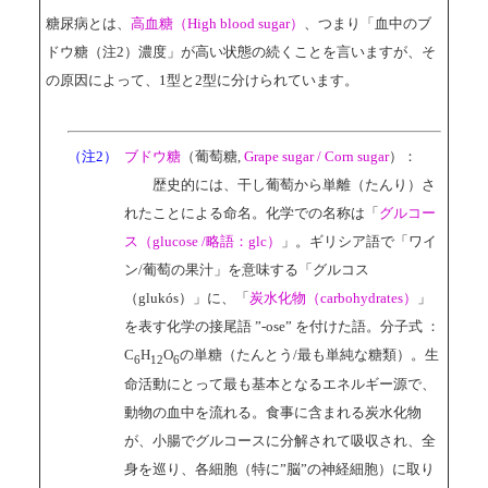
糖尿病とは、
高血糖（High blood sugar）
、つまり「血中のブ
ドウ糖（注2）濃度」が高い状態の続くことを言いますが、そ
の原因によって、1型と2型に分けられています。
（注2）
ブドウ糖
（葡萄糖,
Grape sugar / Corn sugar
）：
歴史的には、干し葡萄から単離（たんり）さ
れたことによる命名。化学での名称は「
グルコー
ス（glucose /略語：glc）
」。ギリシア語で「ワイ
ン/葡萄の果汁」を意味する「グルコス
（glukós）」に、「
炭水化物（carbohydrates）
」
を表す化学の接尾語 ”-ose” を付けた語。分子式 ：
C
H
O
の単糖（たんとう/最も単純な糖類）。生
6
12
6
命活動にとって最も基本となるエネルギー源で、
動物の血中を流れる。食事に含まれる炭水化物
が、小腸でグルコースに分解されて吸収され、全
身を巡り、各細胞（特に”脳”の神経細胞）に取り