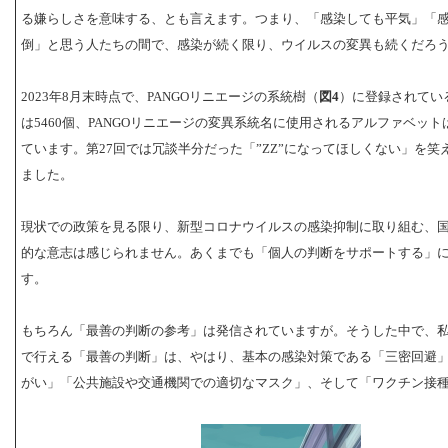
る嫌らしさを意味する、とも言えます。つまり、「感染しても平気」「
倒」と思う人たちの間で、感染が続く限り、ウイルスの変異も続くだろ
2023年8月末時点で、PANGOリニエージの系統樹（
図4
）に登録されてい
は5460個、PANGOリニエージの変異系統名に使用されるアルファベットは
ています。第27回では冗談半分だった「”ZZ”になってほしくない」を笑
ました。
現状での政策を見る限り、新型コロナウイルスの感染抑制に取り組む、
的な意志は感じられません。あくまでも「個人の判断をサポートする」
す。
もちろん「最善の判断の参考」は発信されていますが。そうした中で、
で行える「最善の判断」は、やはり、基本の感染対策である「三密回避
がい」「公共施設や交通機関での適切なマスク」、そして「ワクチン接