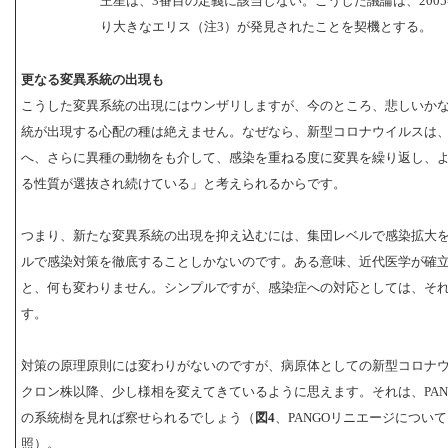
王星は、3番目の定義に該当しない。こうした議論は、200
り大きなエリス（注3）が発見されたことを契機とする。
更なる変異系統の出現も
こうした変異系統の出現にはウンザリしますが、今のところ、悲しいか
統が出現する心配の種は絶えません。なぜなら、新型コロナウイルスは
へ、さらに異種の動物をも介して、感染を重ねる度に変異を繰り返し、
る性質が選抜され続けている」と考えられるからです。
つまり、新たな変異系統の出現を抑え込むには、集団レベルで感染拡大
ルで感染対策を徹底することしかないのです。ある意味、近代医学が確
と、何も変わりません。シンプルですが、感染症への対応としては、そ
す。
対策の原理原則には変わりがないのですが、病原体としての新型コロナ
クロン株以降、少し様相を変えてきているように思えます。それは、PAN
の系統樹を見れば察せられるでしょう（
図4
、PANGOリニエージについて
照）。