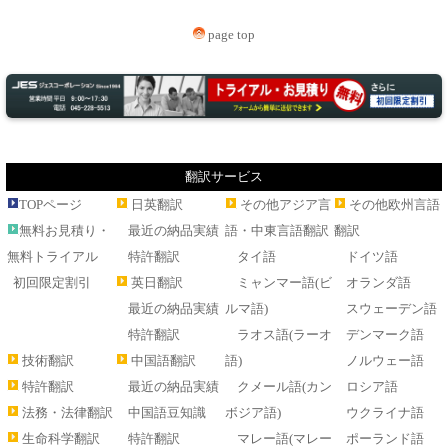
page top
翻訳サービス
TOPページ
日英翻訳
その他アジア言
その他欧州言語
無料お見積り・
最近の納品実績
語・中東言語翻訳
翻訳
無料トライアル
特許翻訳
タイ語
ドイツ語
初回限定割引
英日翻訳
ミャンマー語(ビ
オランダ語
最近の納品実績
ルマ語)
スウェーデン語
特許翻訳
ラオス語(ラーオ
デンマーク語
技術翻訳
中国語翻訳
語)
ノルウェー語
特許翻訳
最近の納品実績
クメール語(カン
ロシア語
法務・法律翻訳
中国語豆知識
ボジア語)
ウクライナ語
生命科学翻訳
特許翻訳
マレー語(マレー
ポーランド語