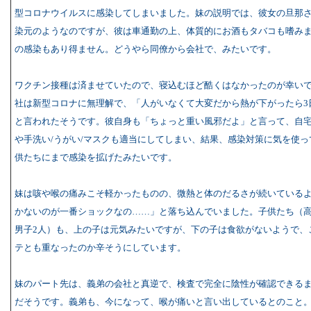
型コロナウイルスに感染してしまいました。妹の説明では、彼女の旦那
染元のようなのですが、彼は車通勤の上、体質的にお酒もタバコも嗜み
の感染もあり得ません。どうやら同僚から会社で、みたいです。
ワクチン接種は済ませていたので、寝込むほど酷くはなかったのが幸い
社は新型コロナに無理解で、「人がいなくて大変だから熱が下がったら3
と言われたそうです。彼自身も「ちょっと重い風邪だよ」と言って、自
や手洗い/うがい/マスクも適当にしてしまい、結果、感染対策に気を使っ
供たちにまで感染を拡げたみたいです。
妹は咳や喉の痛みこそ軽かったものの、微熱と体のだるさが続いている
かないのが一番ショックなの……」と落ち込んでいました。子供たち（
男子2人）も、上の子は元気みたいですが、下の子は食欲がないようで、
テとも重なったのか辛そうにしています。
妹のパート先は、義弟の会社と真逆で、検査で完全に陰性が確認できる
だそうです。義弟も、今になって、喉が痛いと言い出しているとのこと