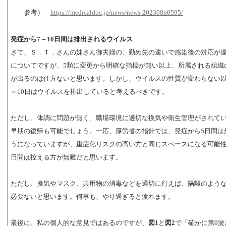
参考）
https://medicaldoc.jp/news/news-202308n0595/
発症から7～10日間は排出されるウイルス
さて、Ｓ．Ｔ．さんの妹さん御夫婦の、勤め先の違いで感染後の対応が
についてですが、5類に変更から明確な指標が無い以上、所属される組織
が出るのは仕方ないと思います。しかし、ウイルスの性質が変わらない以
～10日はウイルスを排出していると考えるべきです。
ただし、体調に問題が無く、職場環境に適切な換気や衛生管理がされて
早期の復帰も可能でしょう。一応、厚労省の指針では、発症から5日間は
うになっていますが、重症化リスクの高い方と同じスペースになる可能性
日間は控える方が無難だと思います。
ただし、換気やマスク、共用物の消毒などを適切に行えば、隔離のよう
必要ないと思います。何事も、やり過ぎると疲れます。
最後に、私の個人的な意見ではあるのですが、
図1
と
図2
で「確かに第9波