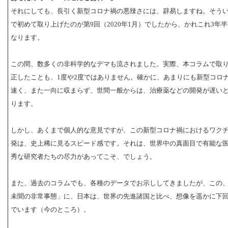
それにしても、長引く新型コロナ禍の悪辣さには、辟易しますね。そう
で初めて取り上げたのが第9回（2020年1月）でしたから、かれこれ3年
なります。
この間、数多くの非科学的なデマも流されました。実際、本コラムで取
正したことも、1度や2度ではありません。確かに、あまりにも新型コロ
速く、また一向に収まらず、世間一般からは、治療薬などの開発が遅い
ります。
しかし、あくまで個人的な意見ですが、この新型コロナ禍におけるワク
発は、史上稀に見るスピード感です。それは、世界中の真面目で有能な
秀な研究者たちの尽力があってこそ、でしょう。
また、過去のコラムでも、各種のデータでお示ししてきましたが、この
未聞の非常事態」に、日本は、世界の先進諸国と比べ、想像を遥かに下
でいます（今のところ）。