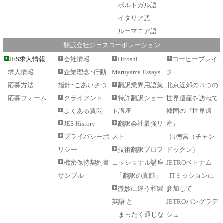
ポルトガル語
イタリア語
ルーマニア語
翻訳会社ジェスコーポレーション
JES求人情報
会社情報
Hitoshi
コーヒーブレイ
求人情報
企業理念･行動
Maruyama Essays
ク
応募方法
指針･ごあいさつ
翻訳業界用語集
北京近郊の３つの
応募フォーム
クライアント
特許翻訳ショー
世界遺産を訪ねて
よくある質問
ト講座
韓国の『世界遺
JES History
翻訳会社最強リ
産』
プライバシーポ
スト
昌徳宮（チャン
リシー
技術翻訳プロフ
ドックン）
機密保持契約書
ェッショナル講座
JETROベトナム
サンプル
「翻訳の真髄」
ITミッションに
微妙に違う和製
参加して
英語 と
JETROバングラデ
まったく通じな
シュ