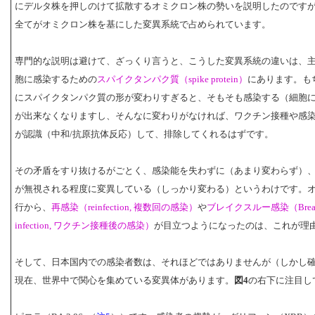
にデルタ株を押しのけて拡散するオミクロン株の勢いを説明したのです
全てがオミクロン株を基にした変異系統で占められています。
専門的な説明は避けて、ざっくり言うと、こうした変異系統の違いは、
胞に感染するための
スパイクタンパク質（spike protein）
にあります。も
にスパイクタンパク質の形が変わりすぎると、そもそも感染する（細胞
が出来なくなりますし、そんなに変わりがなければ、ワクチン接種や感
が認識（中和/抗原抗体反応）して、排除してくれるはずです。
その矛盾をすり抜けるがごとく、感染能を失わずに（あまり変わらず）
が無視される程度に変異している（しっかり変わる）というわけです。
行から、
再感染（reinfection, 複数回の感染）
や
ブレイクスルー感染（Break t
infection, ワクチン接種後の感染）
が目立つようになったのは、これが理
そして、日本国内での感染者数は、それほどではありませんが（しかし
現在、世界中で関心を集めている変異体があります。
図4
の右下に注目し