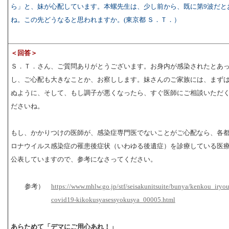
ら」と、妹が心配しています。本螺先生は、少し前から、既に第9波だと
ね。この先どうなると思われますか。(東京都 Ｓ．Ｔ．）
＜回答＞
Ｓ．Ｔ．さん、ご質問ありがとうございます。お身内が感染されたとあ
し、ご心配も大きなことか、お察しします。妹さんのご家族には、まず
ぬように、そして、もし調子が悪くなったら、すぐ医師にご相談いただ
ださいね。
もし、かかりつけの医師が、感染症専門医でないことがご心配なら、各
ロナウイルス感染症の罹患後症状（いわゆる後遺症）を診療している医
公表していますので、参考になさってください。
参考）
https://www.mhlw.go.jp/stf/seisakunitsuite/bunya/kenkou_iryou
covid19-kikokusyasessyokusya_00005.html
あらためて「デマにご用心あれ！」