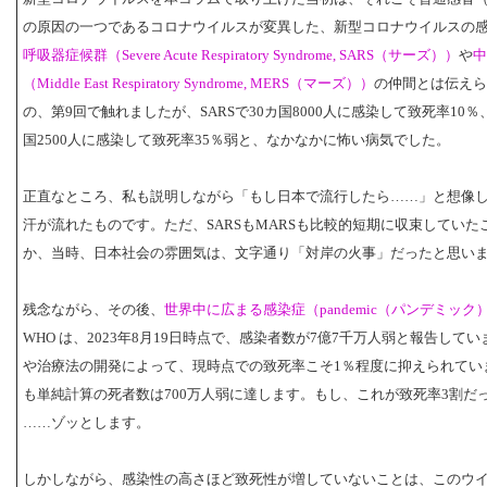
の原因の一つであるコロナウイルスが変異した、新型コロナウイルスの
呼吸器症候群（Severe Acute Respiratory Syndrome, SARS（サーズ））
や
中
（Middle East Respiratory Syndrome, MERS（マーズ））
の仲間とは伝えら
の、第9回で触れましたが、SARSで30カ国8000人に感染して致死率10％、
国2500人に感染して致死率35％弱と、なかなかに怖い病気でした。
正直なところ、私も説明しながら「もし日本で流行したら……」と想像
汗が流れたものです。ただ、SARSもMARSも比較的短期に収束していた
か、当時、日本社会の雰囲気は、文字通り「対岸の火事」だったと思い
残念ながら、その後、
世界中に広まる感染症（pandemic（パンデミック
WHO は、2023年8月19日時点で、感染者数が7億7千万人弱と報告して
や治療法の開発によって、現時点での致死率こそ1％程度に抑えられてい
も単純計算の死者数は700万人弱に達します。もし、これが致死率3割だ
……ゾッとします。
しかしながら、感染性の高さほど致死性が増していないことは、このウ