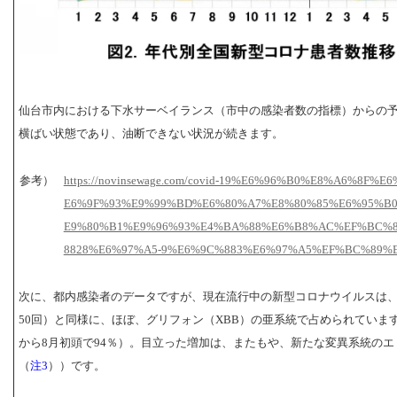
仙台市内における下水サーベイランス（市中の感染者数の指標）からの
横ばい状態であり、油断できない状況が続きます。
参考）
https://novinsewage.com/covid-19%E6%96%B0%E8%A6%8F%E
E6%9F%93%E9%99%BD%E6%80%A7%E8%80%85%E6%95%B
E9%80%B1%E9%96%93%E4%BA%88%E6%B8%AC%EF%BC%
8828%E6%97%A5-9%E6%9C%883%E6%97%A5%EF%BC%89%
次に、都内感染者のデータですが、現在流行中の新型コロナウイルスは
50回）と同様に、ほぼ、グリフォン（XBB）の亜系統で占められていま
から8月初頭で94％）。目立った増加は、またもや、新たな変異系統のエリス
（
注3
））です。