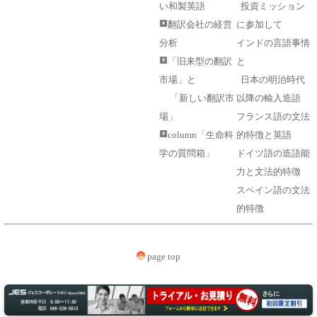
い和製英語
投資ミッション
翻訳会社の経営
に参加して
分析
インドの言語事情
「旧来型の翻訳
と
市場」と
日本の明治時代
「新しい翻訳市
以降の輸入造語
場」
フランス語の文法
column「生命科
的特徴と英語
学の質問箱」
ドイツ語の造語能
力と文法的特徴
スペイン語の文法
的特徴
page top