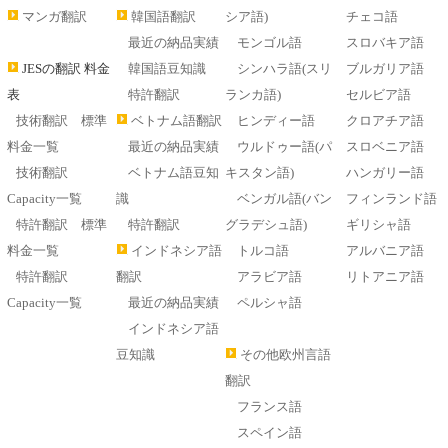
マンガ翻訳
韓国語翻訳
シア語)
チェコ語
最近の納品実績
モンゴル語
スロバキア語
JESの翻訳 料金
韓国語豆知識
シンハラ語(スリ
ブルガリア語
表
特許翻訳
ランカ語)
セルビア語
技術翻訳 標準
ベトナム語翻訳
ヒンディー語
クロアチア語
料金一覧
最近の納品実績
ウルドゥー語(パ
スロベニア語
技術翻訳
ベトナム語豆知
キスタン語)
ハンガリー語
Capacity一覧
識
ベンガル語(バン
フィンランド語
特許翻訳 標準
特許翻訳
グラデシュ語)
ギリシャ語
料金一覧
インドネシア語
トルコ語
アルバニア語
特許翻訳
翻訳
アラビア語
リトアニア語
Capacity一覧
最近の納品実績
ペルシャ語
インドネシア語
豆知識
その他欧州言語
翻訳
フランス語
スペイン語