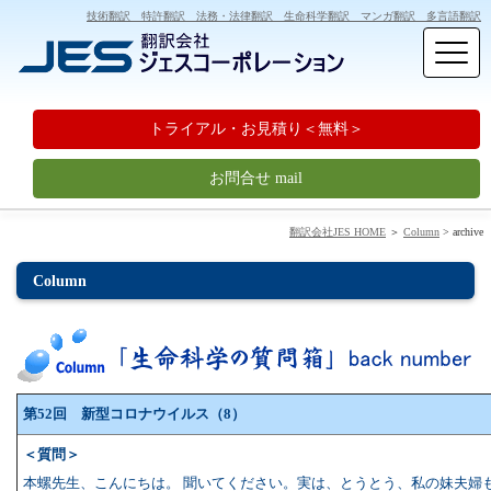
技術翻訳 特許翻訳 法務・法律翻訳 生命科学翻訳 マンガ翻訳 多言語翻訳
トライアル・お見積り＜無料＞
お問合せ mail
翻訳会社JES HOME
＞
Column
> archive
Column
第52回 新型コロナウイルス（8）
＜質問＞
本螺先生、こんにちは。 聞いてください。実は、とうとう、私の妹夫婦