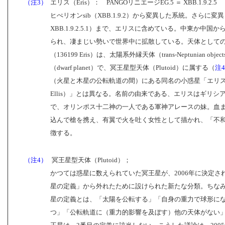
（注3）
エリス（Eris）： PANGOリニエージEG.5 ＝ XBB.1.9.2.5
ヒぺリオンsib（XBB.1.9.2）から変異した系統。さらに変異し
XBB.1.9.2.5.1）まで、エリスに含めている。中東か中国
られ、凄まじい勢いで世界中に拡散している。天体として
（136199 Eris）は、太陽系外縁天体（trans-Neptunian obj
（dwarf planet）で、冥王星型天体（Plutoid）に属する（
注4
（火星と木星の公転軌道の間）にある同名の小惑星「エリス（
Ellis）」とは異なる。名前の由来である、エリスはギリシ
で、オリンポス十二神の一人である軍神アレースの妹。血
込んで槍を携え、有翼で火を吐く女性として描かれ、「不
徴する。
（注4）
冥王星型天体（Plutoid）；
かつては惑星に数えられていた冥王星が、2006年に決定さ
星の定義」から外れたために設けられた新たな分類。ちな
星の定義とは、「太陽を公転する」「自身の重力で球形に
つ」「公転軌道に（重力的影響を及ぼす）他の天体がない