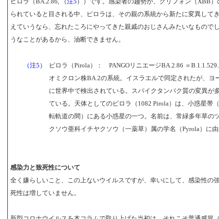
ピロラ（BA.2.86, （
注5
））です。感染者の趨勢が、グリフォン（XBB）
られていると目される中、ピロラは、その親の系統から新たに変異して
えていうなら、忘れたころにやってきた親戚のおじさんみたいなもので
うなことがあるから、油断できません。
（注5）
ピロラ（Pirola）： PANGOリニエージBA.2.86 ＝B.1.1.529.2
オミクロン株BA.2の系統。イスラエルで同定されたが、ヨ
に世界中で検出されている。スパイクタンパク質の変異が
ている。天体としてのピロラ（1082 Pirola）は、小惑星
転軌道の間）にある小惑星の一つ。名前は、常緑多年草の
クソウ亜科イチヤクソウ（一薬草）属の学名（Pyrola）に
感染力と致死性について
全く嫌らしいこと、この上ないウイルスですが、幸いにして、感染性の
死性は増していません。
新型コロナウイルスを本コラムで取り上げた当初は、それこそ普通感冒