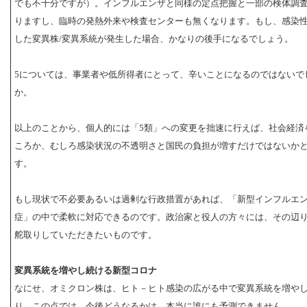
でも不十分ですが）。インフルエンザと同様の定点把握と一部の検体調
りますし、臨時の発熱外来や検査センターも無くなります。もし、感染性
した変異株/変異系統が発生した場合、かなりの後手になるでしょう。
5については、事業者や低所得者にとって、辛いことになるのではないで
か。
以上のことから、個人的には「5類」への変更を拙速に行えば、社会経済
ころか、むしろ感染状況の不透明さと国民の負担が増すだけではないか
す。
もし現状で不必要あるいは過剰な行政措置があれば、「新型インフルエ
症」の中で柔軟に対応できるのです。政治家と役人の方々には、その辺
舵取りしていただきたいものです。
変異系統を増やし続ける新型コロナ
なにせ、オミクロン株は、ヒト－ヒト感染の広がる中で変異系統を増や
り、この点では、今後どうなるかは、本当に誰にも予測できません。