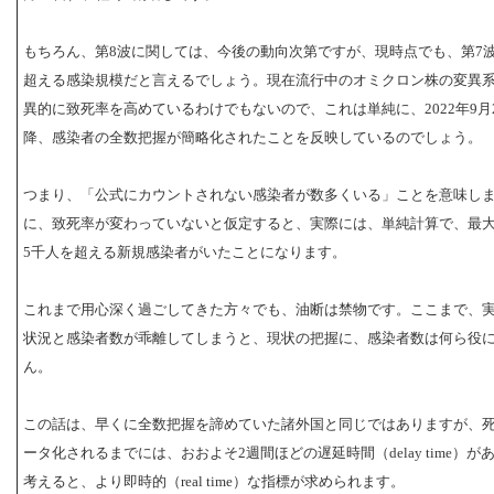
もちろん、第8波に関しては、今後の動向次第ですが、現時点でも、第7
超える感染規模だと言えるでしょう。現在流行中のオミクロン株の変異
異的に致死率を高めているわけでもないので、これは単純に、2022年9月
降、感染者の全数把握が簡略化されたことを反映しているのでしょう。
つまり、「公式にカウントされない感染者が数多くいる」ことを意味し
に、致死率が変わっていないと仮定すると、実際には、単純計算で、最大
5千人を超える新規感染者がいたことになります。
これまで用心深く過ごしてきた方々でも、油断は禁物です。ここまで、
状況と感染者数が乖離してしまうと、現状の把握に、感染者数は何ら役
ん。
この話は、早くに全数把握を諦めていた諸外国と同じではありますが、
ータ化されるまでには、おおよそ2週間ほどの遅延時間（delay time）が
考えると、より即時的（real time）な指標が求められます。