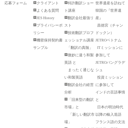
応募フォーム
クライアント
特許翻訳ショー
世界遺産を訪ねて
よくある質問
ト講座
韓国の『世界遺
JES History
翻訳会社最強リ
産』
プライバシーポ
スト
昌徳宮（チャン
リシー
技術翻訳プロフ
ドックン）
機密保持契約書
ェッショナル講座
JETROベトナム
サンプル
「翻訳の真髄」
ITミッションに
微妙に違う和製
参加して
英語 と
JETROバングラデ
まったく通じな
シュ
い和製英語
投資ミッション
翻訳会社の経営
に参加して
分析
インドの言語事情
「旧来型の翻訳
と
市場」と
日本の明治時代
「新しい翻訳市
以降の輸入造語
場」
フランス語の文法