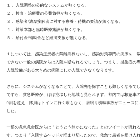
１． 入院調整の公的なシステムが無くなる。
２． 検査・治療費の公費負担が無くなる。
３． 感染者/濃厚接触者に対する療養・待機の要請が無くなる。
４． 対策本部と臨時医療施設が無くなる。
５． 給付金/補助金など経済支援が無くなる。
１については、感染症患者の隔離病棟ないし、感染対策専門の病床を「
できない一般の病院からは入院を断られるでしょう。つまり、感染症の
入院設備がある大きめの病院にしか入院できなくなります。
さらに、システムがなくなることで、入院先を探すことも難しくなるで
ですら、救急医療が、ほぼ崩壊した地域も見られます。都内では救急車
9割を超え、隊員はトイレに行く暇もなく、居眠り横転事故がニュースに
した。
一部の救急救命医からは「とうとう静かになった」とのツイートが流れ
す。つまり「入院するベッドが埋まり切ったので、救急で患者を受け入