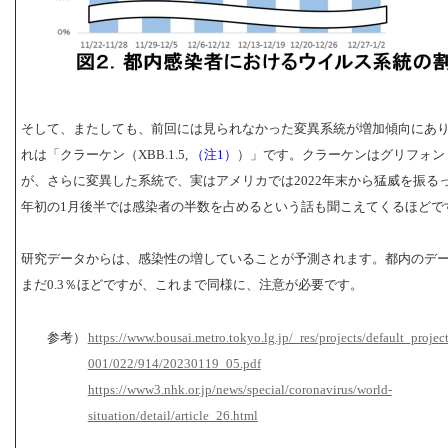
そして、またしても、前回には見られなかった変異系統が増加傾向にあ
れは「クラーケン（XBB.1.5,
（注1）
）」です。クラーケンはグリフォン
が、さらに変異した系統で、実はアメリカでは2022年末から猛威を振る
年初の1月後半では感染者の半数を占めるという話も聞こえてくるほどで
研究データからは、感染性の増していることが予測されます。都内のデ
まだ0.3％ほどですが、これまで同様に、注意が必要です。
参考）
https://www.bousai.metro.tokyo.lg.jp/_res/projects/default_projec
001/022/914/20230119_05.pdf
https://www3.nhk.or.jp/news/special/coronavirus/world-
situation/detail/article_26.html