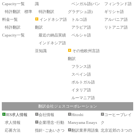
Capacity一覧
識
ベンガル語(バン
フィンランド語
特許翻訳 標準
特許翻訳
グラデシュ語)
ギリシャ語
料金一覧
インドネシア語
トルコ語
アルバニア語
特許翻訳
翻訳
アラビア語
リトアニア語
Capacity一覧
最近の納品実績
ペルシャ語
インドネシア語
豆知識
その他欧州言語
翻訳
フランス語
スペイン語
ポルトガル語
イタリア語
ルーマニア語
翻訳会社ジェスコーポレーション
JES求人情報
会社情報
Hitoshi
コーヒーブレイ
求人情報
企業理念･行動
Maruyama Essays
ク
応募方法
指針･ごあいさつ
翻訳業界用語集
北京近郊の３つの