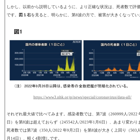
しかし、以前から説明しているように、より正確な状況は、死者数で評
です。
図１右
を見ると、明らかに、第8波の方で、被害が大きくなってい
https://www3.nhk.or.jp/news/special/coronavirus/data-all/
それぞれ最大値で比べてみます。感染者数では、第7波（260999人/2022 年
日）を第8波は超えておらず（245542人/2023年1月6日）、あまり変わ
死者数では第7波（350人/2022 年9月2日）を第8波が大きく上回り（503人/
月14日）、軽く4割増しです。