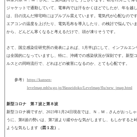
ジャケットで通勤していて、電車内では汗をかくほどでしたが、年を越
は、日の沈んだ帰宅時にはブルブル震えています。電気代が心配なので
エアコンの温度を上げたり、電気毛布を導入したり、の検討で悩んでい
から、どんどん寒くなると考えるだけで、頭が凍りそうです。
さて、国立感染症研究所の発表によれば、1月半ばにして、インフルエン
は全国的になっていますし、特に、沖縄での感染状況が深刻です。新型
ルスとの同時流行で、どれほどの被害になるのか、とても心配です。
参考）
https://kansen-
levelmap.mhlw.go.jp/Hasseidoko/Levelmap/flu/new_jmap.html
新型コロナ 第７波と第８波
新型コロナ禍ですが、2023年1月24日現在では、Ｎ．Ｍ．さんがおっし
うに、第8波の勢いは、第7波より緩やかな気がしますし、もしかすると
ような気もします
（図１左）
。