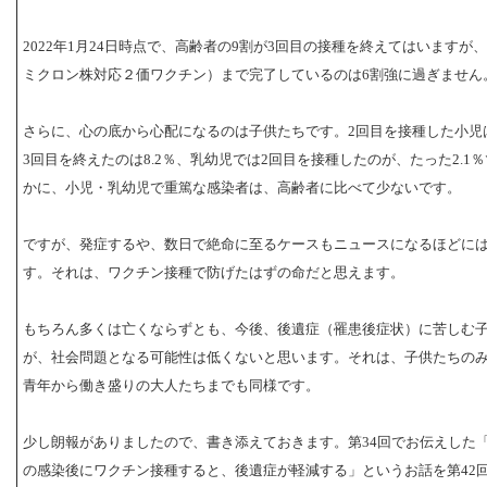
2022年1月24日時点で、高齢者の9割が3回目の接種を終えてはいますが
ミクロン株対応２価ワクチン）まで完了しているのは6割強に過ぎません
さらに、心の底から心配になるのは子供たちです。2回目を接種した小児は2
3回目を終えたのは8.2％、乳幼児では2回目を接種したのが、たった2.1
かに、小児・乳幼児で重篤な感染者は、高齢者に比べて少ないです。
ですが、発症するや、数日で絶命に至るケースもニュースになるほどに
す。それは、ワクチン接種で防げたはずの命だと思えます。
もちろん多くは亡くならずとも、今後、後遺症（罹患後症状）に苦しむ
が、社会問題となる可能性は低くないと思います。それは、子供たちの
青年から働き盛りの大人たちまでも同様です。
少し朗報がありましたので、書き添えておきます。第34回でお伝えした
の感染後にワクチン接種すると、後遺症が軽減する」というお話を第42