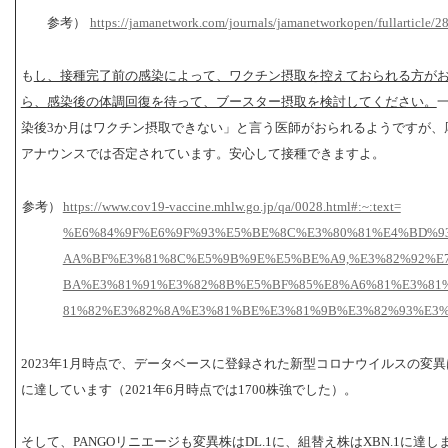
参考）
https://jamanetwork.com/journals/jamanetworkopen/fullarticle/
も
し、接種完了前の感染によって、ワクチン摂取を控えておられる方が
ら、感染後の体調回復を待って、ブースター摂取を検討してください。
染後3か月はワクチン摂取できない」と言う医師がおられるようですが、
アナウンスでは否定されています。安心して接種できますよ。
参考）
https://www.cov19-vaccine.mhlw.go.jp/qa/0028.html#:~:text=
%E6%84%9F%E6%9F%93%E5%BE%8C%E3%80%81%E4%BD%9
AA%BF%E3%81%8C%E5%9B%9E%E5%BE%A9,%E3%82%92%E
BA%E3%81%91%E3%82%8B%E5%BF%85%E8%A6%81%E3%81
81%82%E3%82%8A%E3%81%BE%E3%81%9B%E3%82%93%E3%
2023年1月時点で、データベースに登録された新型コロナウイルスの変異は
に達しています（2021年6月時点では1700株強でした）。
そして、PANGOリニエージも変異株はDL.1に、組替え株はXBN.1に達し