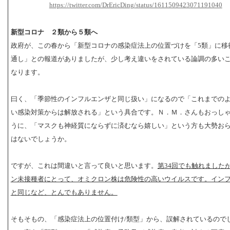
https://twitter.com/DrEricDing/status/1611509423071191040
新型コロナ ２類から５類へ
政府が、この春から「新型コロナの感染症法上の位置づけを「5類」に移
通し」との報道がありましたが、少し考え違いをされている論調の多い
なります。
曰く、「季節性のインフルエンザと同じ扱い」になるので「これまでの
い感染対策からは解放される」という具合です。Ｎ．Ｍ．さんもおっし
うに、「マスクも神経質にならずに済むなら嬉しい」という方も大勢お
はないでしょうか。
ですが、これは間違いと言って良いと思います。
第34回でも触れました
ン未接種者にとって、オミクロン株は危険性の高いウイルスです。イン
と同じなど、とんでもありません。
そもそもの、「感染症法上の位置付け/類型」から、誤解されているので