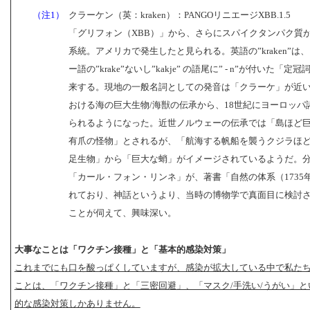
（注1）
クラーケン（英：kraken）：PANGOリニエージXBB.1.5
「グリフォン（XBB）」から、さらにスパイクタンパク質
系統。アメリカで発生したと見られる。英語の”kraken”は
ー語の”krake”ないし”kakje” の語尾に” - n”が付いた「定
来する。現地の一般名詞としての発音は「クラーケ」が近
おける海の巨大生物/海獣の伝承から、18世紀にヨーロッパ
られるようになった。近世ノルウェーの伝承では「島ほど
有爪の怪物」とされるが、「航海する帆船を襲うクジラほ
足生物」から「巨大な蛸」がイメージされているようだ。
「カール・フォン・リンネ」が、著書「自然の体系（1735
れており、神話というより、当時の博物学で真面目に検討
ことが伺えて、興味深い。
大事なことは「ワクチン接種」と「基本的感染対策」
これまでにも口を酸っぱくしていますが、感染が拡大している中で私た
ことは、「ワクチン接種」と「三密回避」、「マスク/手洗い/うがい」と
的な感染対策しかありません。