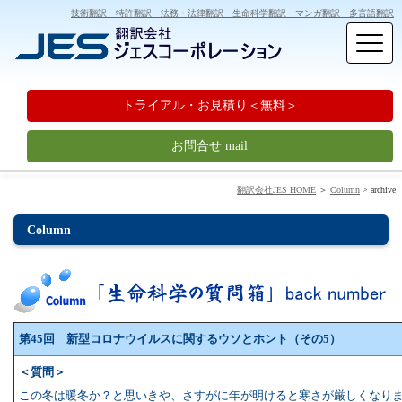
技術翻訳 特許翻訳 法務・法律翻訳 生命科学翻訳 マンガ翻訳 多言語翻訳
トライアル・お見積り＜無料＞
お問合せ mail
翻訳会社JES HOME
＞
Column
> archive
Column
第45回 新型コロナウイルスに関するウソとホント（その5）
＜質問＞
この冬は暖冬か？と思いきや、さすがに年が明けると寒さが厳しくなり