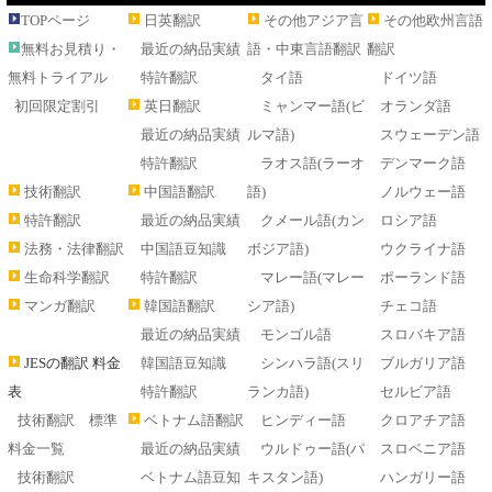
TOPページ
日英翻訳
その他アジア言
その他欧州言語
無料お見積り・
最近の納品実績
語・中東言語翻訳
翻訳
無料トライアル
特許翻訳
タイ語
ドイツ語
初回限定割引
英日翻訳
ミャンマー語(ビ
オランダ語
最近の納品実績
ルマ語)
スウェーデン語
特許翻訳
ラオス語(ラーオ
デンマーク語
技術翻訳
中国語翻訳
語)
ノルウェー語
特許翻訳
最近の納品実績
クメール語(カン
ロシア語
法務・法律翻訳
中国語豆知識
ボジア語)
ウクライナ語
生命科学翻訳
特許翻訳
マレー語(マレー
ポーランド語
マンガ翻訳
韓国語翻訳
シア語)
チェコ語
最近の納品実績
モンゴル語
スロバキア語
JESの翻訳 料金
韓国語豆知識
シンハラ語(スリ
ブルガリア語
表
特許翻訳
ランカ語)
セルビア語
技術翻訳 標準
ベトナム語翻訳
ヒンディー語
クロアチア語
料金一覧
最近の納品実績
ウルドゥー語(パ
スロベニア語
技術翻訳
ベトナム語豆知
キスタン語)
ハンガリー語