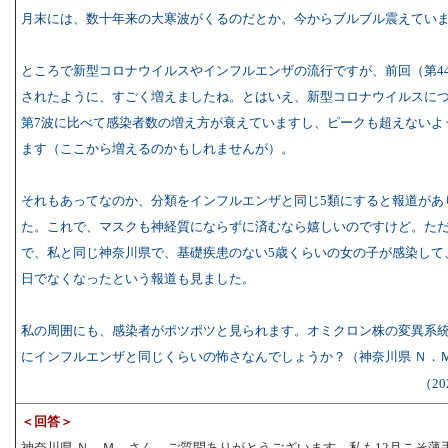
月末には、数十年来の大寒波がくるのだとか。今からブルブル震えてい
ところで新型コロナウイルスやインフルエンザの流行ですが、前回（第4
されたように、すごく増えましたね。とはいえ、新型コロナウイルスに
第7波に比べて感染者数の増え方が衰えていますし、ピークも超えないよ
ます（ここから増えるのかもしれませんが）。
それもあってなのか、分類をインフルエンザと同じ5類にすると報道があ
た。これで、マスクも神経質にならずに済むなら嬉しいのですけど。た
で、私と同じ神奈川県で、基礎疾患のない5歳くらいの女の子が感染して
日でなくなったという報道も見ました。
私の周囲にも、感染者がポツポツと見られます。オミクロン株の変異系
にインフルエンザと同じくらいの怖さなんでしょうか？（神奈川県 Ｎ．
（20
＜回答＞
神奈川県 Ｎ．Ｍ．さん、ご質問ありがとうございます。私も12月こそ薄