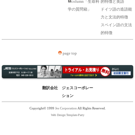
column「生命科
的特徴と英語
学の質問箱」
ドイツ語の造語能
力と文法的特徴
スペイン語の文法
的特徴
page top
翻訳会社 ジェスコーポレー
ション
Copyright© 1999
Jes Corporation
All Rights Reserved.
Web Design:Template-Party