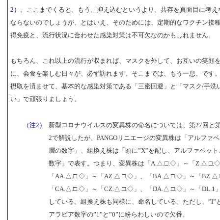
2）
。ここまでくると、もう、抑え込むというより、共存を真面目に考え
ならないのでしょうが、とはいえ、そのためには、定期的なワクチン接
得免疫と、流行状況に合わせた感染対策は不可欠なのかもしれません。
もちろん、これ以上の流行が収まれば、マスクを外して、お互いの笑顔
に、会食を楽しむ日々が、必ず訪れます。そこまでは、もう一息、です
摂取を済ませて、基本的な感染対策である「三密回避」と「マスク/手洗い
い」で頑張りましょう。
（注2）
新型コロナウイルスの変異株の命名については、第27回と第
2で解説したが、PANGOリニエージの変異株は「アルファベ
層の数字」、組換え株は「頭に”X”を配し、アルファベット
数字」で表す。つまり、変異株は「A.△.□.◇」～「Z.△.□.
「AA.△.□.◇」～「AZ.△.□.◇」、「BA.△.□.◇」～「BZ.△
「CA.△.□.◇」～「CZ.△.□.◇」、「DA.△.□.◇」～「DL.
している。組換え株も同様に、命名している。ただし、”I”と
アラビア数字の”1”と”0”に紛らわしいので欠番。