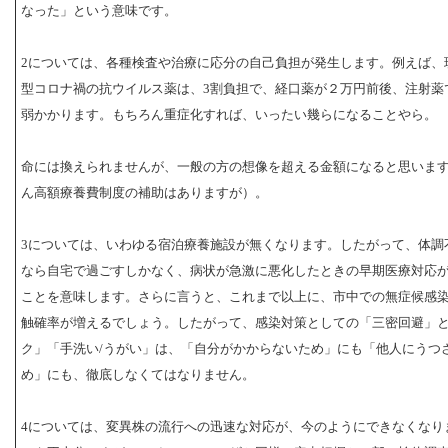
なった」という意味です。
2については、各種検査や治療に応分の自己負担が発生します。例えば、
型コロナ禍の抗ウイルス薬は、3割負担で、経口薬が２万円前後、注射薬で
弱かかります。もちろん重症化すれば、いったい幾らになることやら。
命には換えられませんが、一般の方の想像を超える金額になると思いま
ん高額療養費制度の補助はありますが）。
3については、いわゆる宿泊療養施設が無くなります。したがって、体調
なら自宅で過ごすしかなく、病状が急激に悪化したときの早期医療対応
ことを意味します。さらに言うと、これまで以上に、市中での無症候感
触確率が増えるでしょう。したがって、感染対策としての「三密回避」
ク」「手洗い/うがい」は、「自分がかからないため」にも「他人にうつ
め」にも、徹底しなくてはなりません。
4については、変異株の流行への迅速な対応が、今のようにできなくなり