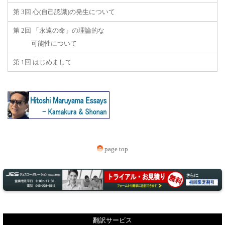
第 3回 心(自己認識)の発生について
第 2回 「永遠の命」の理論的な
可能性について
第 1回 はじめまして
page top
翻訳サービス