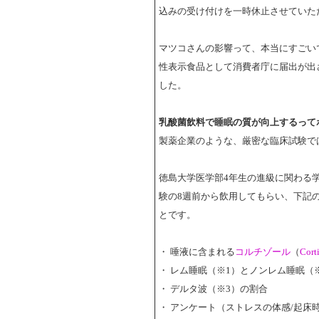
込みの受け付けを一時休止させていた
マツコさんの影響って、本当にすごい
性表示食品として消費者庁に届出が出
した。
乳酸菌飲料で睡眠の質が向上するって
製薬企業のような、厳密な臨床試験で
徳島大学医学部4年生の進級に関わる
験の8週前から飲用してもらい、下記
とです。
・ 唾液に含まれる
コルチゾール
（
Cort
・ レム睡眠（※1）とノンレム睡眠（
・ デルタ波（※3）の割合
・ アンケート（ストレスの体感/起床