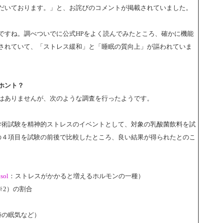
だいております。」と、お詫びのコメントが掲載されていました。
ですね。調べついでに公式HPをよく読んでみたところ、確かに機能
されていて、「ストレス緩和」と「睡眠の質向上」が謳われていま
ホント？
はありませんが、次のような調査を行ったようです。
学術試験を精神的ストレスのイベントとして、対象の乳酸菌飲料を試
の４項目を試験の前後で比較したところ、良い結果が得られたとのこ
isol
：ストレスがかかると増えるホルモンの一種）
※2）の割合
時の眠気など）