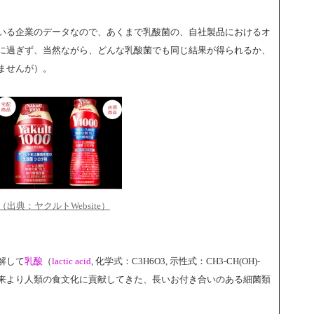
いる企業のデータなので、あくまで乳酸菌の、自社製品におけるオ
に過ぎず、当然ながら、どんな乳酸菌でも同じ結果が得られるか、
ませんが）。
（出典：ヤクルトWebsite）
解して
乳酸
（
lactic acid
, 化学式：C3H6O3, 示性式：CH3-CH(OH)-
古来より人類の食文化に貢献してきた、長いお付き合いのある細菌類