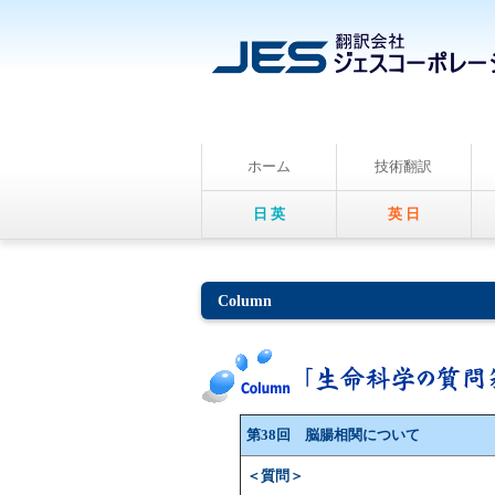
ホーム
技術翻訳
日 英
英 日
Column
第38回 脳腸相関について
＜質問＞