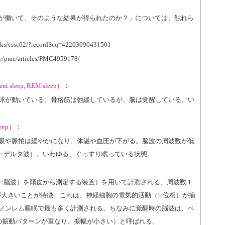
が働いて、そのような結果が得られたのか？」については、触れら
caaks/cssc02/?recordSeq=42203090431501
ov/pmc/articles/PMC4959178/
ent sleep, REM sleep
）：
球が動いている。骨格筋は弛緩しているが、脳は覚醒している。い
eep
）：
吸や脈拍は緩やかになり、体温や血圧が下がる。脳波の周波数が低
≒デルタ波）。いわゆる、ぐっすり眠っている状態。
≒脳波）を頭皮から測定する装置）を用いて計測される、周波数 1
振幅が大きいことが特徴。これは、神経細胞の電気的活動（≒位相）が揃
ノンレム睡眠で最も多く計測される。ちなみに覚醒時の脳波は、
ベ
複数の振動パターンが重なり、振幅が小さい）と呼ばれる。