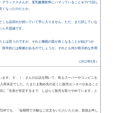
・デラックスさんが、某乳酸菌飲料にハマっていることをTVで話し
良くなったのだとか。
どこも品切れが続いていて手に入りません。ただ、まだ試していな
たら不思議です。
うとは思うのですが、それと睡眠の質が良くなることが結びつか
、医学的には根拠があるのでしょうか。それとも何か暗示的な作用
（2022年6月）
います。Ｓ．Ｉ．さんのお話を聞いて、私もスーパーやコンビニを
/入荷未定でした。たまたま勤め先の近くに販売センターがあること
頭に「生産が安定するまで、しばらく販売を取りやめています」と
式HPでも、「短期間で大幅なご注文をいただいたため、新規お申し