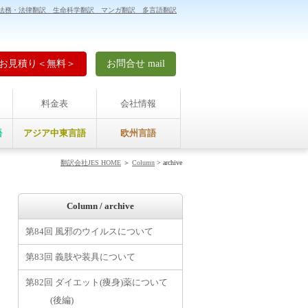
法務・法律翻訳 生命科学翻訳 マンガ翻訳 多言語翻訳
お見積り＜無料＞
お問合せ mail
料金表
会社情報
語
アジア中東言語
欧州言語
翻訳会社JES HOME
＞
Column
> archive
Column / archive
第84回 風邪のウイルスについて
第83回 義肢や装具について
第82回 ダイエット(痩身)薬について
(後編)