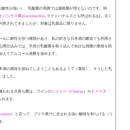
（酸性が強い）、乳酸菌の周囲では腐敗菌が増えないのです。特
トバシラス属
(
Lactobacillus
, ラクトバチルスとも呼ばれる)は、古く
利用されてきましたが、対象は乳製品に限りません。
ールに耐性を持つ種類があり、私の好きな日本酒の醸造でも利用さ
山廃仕込みでは、天然の乳酸菌を取り込んで余計な雑菌の繁殖を防
加えてアルコール発酵を進めます。
本酒の風味を損ねてしまうこともあるようで（腐造）、そうした乳
いました。
嫌われる火落ち菌は、ワインの
シャトー
（
Chateau
）や
ドメーヌ
られます。
version
）と言って、ブドウ果汁に含まれる強い酸味を和らげる（リ
す。