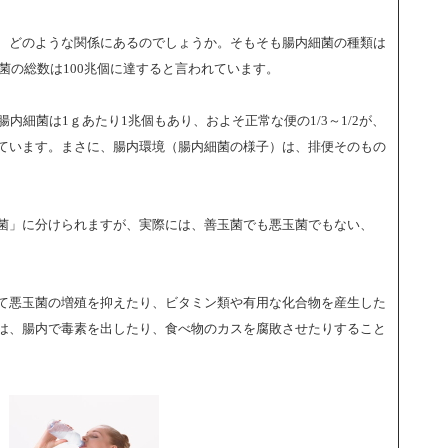
、どのような関係にあるのでしょうか。そもそも腸内細菌の種類は
細菌の総数は100兆個に達すると言われています。
内細菌は1ｇあたり1兆個もあり、およそ正常な便の1/3～1/2が、
ています。まさに、腸内環境（腸内細菌の様子）は、排便そのもの
菌」に分けられますが、実際には、善玉菌でも悪玉菌でもない、
て悪玉菌の増殖を抑えたり、ビタミン類や有用な化合物を産生した
は、腸内で毒素を出したり、食べ物のカスを腐敗させたりすること