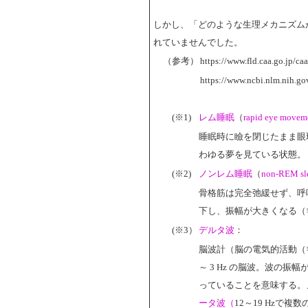
しかし、「どのような生理メカニズム
れていませんでした。
（参考）
https://www.fld.caa.go.jp/
https://www.ncbi.nlm.nih.g
(※1)
レム睡眠
（
rapid eye movem
睡眠時に瞼を閉じたまま眼
わゆる夢を見ている状態。
(※2)
ノンレム睡眠
（
non-REM sl
骨格筋は完全弛緩せず、呼
下し、振幅が大きくなる（
(※3）
デルタ波
：
脳波計（脳の電気的活動（
～ 3 Hz の脳波。波の
っていることを意味する。
ータ波（
12～19 Hzで