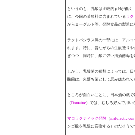
というのも、乳酸は比較的ｐHが低く
に、今回の某飲料に含まれている
ラク
からヨーグルト等、発酵食品の製造に
ラクトバシラス属の一部には、アルコ
れます。特に、昔ながらの生酛造りや
ぎつつ、同時に、酸に強い清酒酵母を
しかし、乳酸菌の種類によっては、日
酸菌は、火落ち菌として忌み嫌われて
ところが面白いことに、日本酒の蔵で
（
Domaine
）では、むしろ好んで用い
マロラクティック発酵
（
malolactic con
ンゴ酸を乳酸に変換する）のだそうで