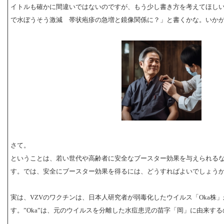
イトルも確かに間違いではないのですが、もう少し書き方を考えてほし
で水ぼうそう激減 帯状疱疹の急増と鏡像関係に？」と書くかな。いか
さて。
ということは、若い世代や高齢者に安全なブースター効果を与えられる
す。では、安全にブースター効果を得るには、どうすればよいでしょう
実は、VZVのワクチンは、日本人研究者が弱毒化したウイルス「Oka株
す。”Oka”は、元のウイルスを分離した水痘患児の苗字「岡」に由来す