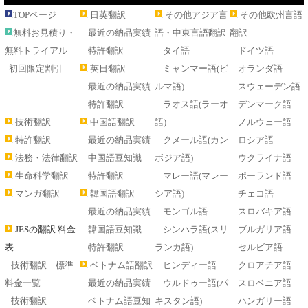
TOPページ
日英翻訳
その他アジア言
その他欧州言語
無料お見積り・
最近の納品実績
語・中東言語翻訳
翻訳
無料トライアル
特許翻訳
タイ語
ドイツ語
初回限定割引
英日翻訳
ミャンマー語(ビ
オランダ語
最近の納品実績
ルマ語)
スウェーデン語
特許翻訳
ラオス語(ラーオ
デンマーク語
技術翻訳
中国語翻訳
語)
ノルウェー語
特許翻訳
最近の納品実績
クメール語(カン
ロシア語
法務・法律翻訳
中国語豆知識
ボジア語)
ウクライナ語
生命科学翻訳
特許翻訳
マレー語(マレー
ポーランド語
マンガ翻訳
韓国語翻訳
シア語)
チェコ語
最近の納品実績
モンゴル語
スロバキア語
JESの翻訳 料金
韓国語豆知識
シンハラ語(スリ
ブルガリア語
表
特許翻訳
ランカ語)
セルビア語
技術翻訳 標準
ベトナム語翻訳
ヒンディー語
クロアチア語
料金一覧
最近の納品実績
ウルドゥー語(パ
スロベニア語
技術翻訳
ベトナム語豆知
キスタン語)
ハンガリー語