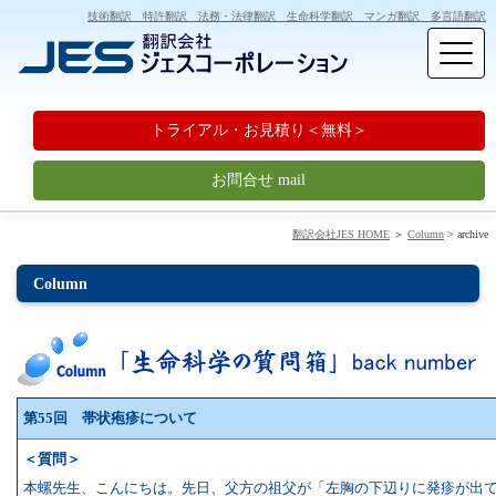
技術翻訳 特許翻訳 法務・法律翻訳 生命科学翻訳 マンガ翻訳 多言語翻訳
トライアル・お見積り＜無料＞
お問合せ mail
翻訳会社JES HOME
＞
Column
> archive
Column
第55回 帯状疱疹について
＜質問＞
本螺先生、こんにちは。先日、父方の祖父が「左胸の下辺りに発疹が出