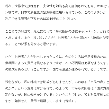
現在、世界中で接種され、安全性も効能も高く評価されており、WHOか
ン株です。日本で新生児の定期接種に用いられている、このワクチンが
利用できる認可が下りたのは2016年のことでした。
ここまでの解説で、最近になって「帯状疱疹の啓蒙キャンペーン」が始
と思います。また、N．M．さんが、お医者さんから聞いた「50歳から
る」ことの背景も分かると思います。
ただ、お医者さんがおっしゃったように、今のところは任意接種のため
療機関によって費用は異なるようですが、2～5万円弱は必要なようです
の助成もあるということですが、国でも議論が進められているようです
残念ながら、私の地域では助成がありませんが、いわゆる「市民の声」
のか？」という意見は挙げられているようで、市からの回答は「国の方
定がないが、国に働きかけている」ということでした。私も対象年齢な
すが、如何せん、費用で躊躇しています（苦笑）。