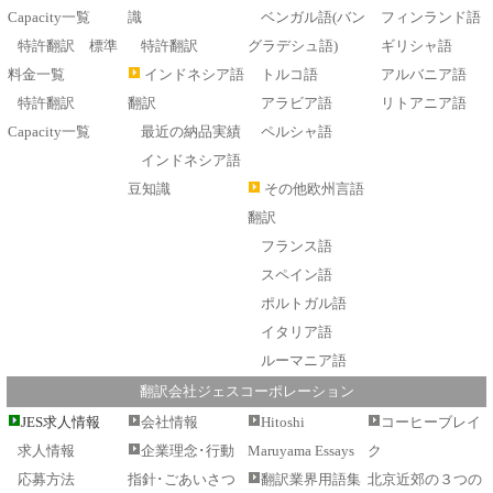
Capacity一覧
識
ベンガル語(バン
フィンランド語
特許翻訳 標準
特許翻訳
グラデシュ語)
ギリシャ語
料金一覧
インドネシア語
トルコ語
アルバニア語
特許翻訳
翻訳
アラビア語
リトアニア語
Capacity一覧
最近の納品実績
ペルシャ語
インドネシア語
豆知識
その他欧州言語
翻訳
フランス語
スペイン語
ポルトガル語
イタリア語
ルーマニア語
翻訳会社ジェスコーポレーション
JES求人情報
会社情報
Hitoshi
コーヒーブレイ
求人情報
企業理念･行動
Maruyama Essays
ク
応募方法
指針･ごあいさつ
翻訳業界用語集
北京近郊の３つの