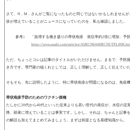
さて、N．M．さんがご覧になったものと同じではないかもしれませんが
疹が増えていることがニュースになっていたのを、私も確認しました。
参考）
「急増する働き盛りの帯状疱疹 発症率約2倍に増加、予
https://www.asahi.com/articles/ASRCN6448RCNUTFL00K.ht
ただ、ちょっとコレは記事のタイトルがいただけません。まるで、予防
き方です。専門家の端くれとしては、正しく理解して、正しく伝えてい
そもそも、先に説明したように、特に帯状疱疹が問題になるのは、免疫
帯状疱疹予防のためのワクチン接種
たしかに20代から40代といった従来よりも若い世代の発症が、水痘の定期
降、顕著に増えていることは事実です。しかし、それは、ちゃんと記事
の解説も加えてまとめてみましょう。まずは前提となる基礎知識から。