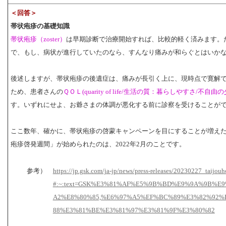
＜回答＞
帯状疱疹の基礎知識
帯状疱疹（zoster）
は早期診断で治療開始すれば、比較的軽く済みます。
で、もし、病状が進行していたのなら、すんなり痛みが和らぐとはいか
後述しますが、帯状疱疹の後遺症は、痛みが長引く上に、現時点で寛解
ため、患者さんの
ＱＯＬ(quarity of life/生活の質：暮らしやすさ/不自由
す。いずれにせよ、お爺さまの体調が悪化する前に診察を受けることが
ここ数年、確かに、帯状疱疹の啓蒙キャンペーンを目にすることが増え
疱疹啓発週間」が始められたのは、2022年2月のことです。
参考）
https://jp.gsk.com/ja-jp/news/press-releases/20230227_taijou
#:~:text=GSK%E3%81%AF%E5%9B%BD%E9%9A%9B%
A2%E8%80%85,%E6%97%A5%EF%BC%89%E3%82%92%
88%E3%81%BE%E3%81%97%E3%81%9F%E3%80%82