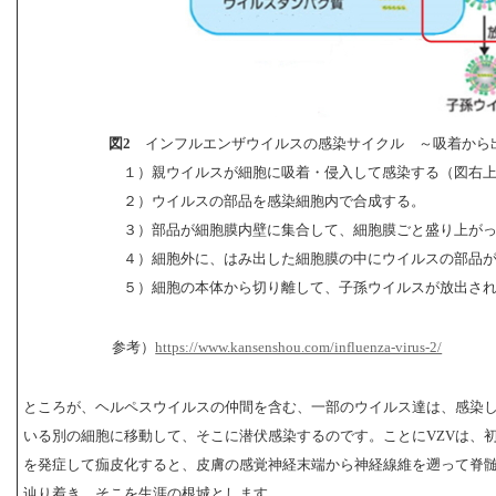
図2
インフルエンザウイルスの感染サイクル ～吸着から
１）親ウイルスが細胞に吸着・侵入して感染する（図右
２）ウイルスの部品を感染細胞内で合成する。
３）部品が細胞膜内壁に集合して、細胞膜ごと盛り上がっ
４）細胞外に、はみ出した細胞膜の中にウイルスの部品が
５）細胞の本体から切り離して、子孫ウイルスが放出され
参考）
https://www.kansenshou.com/influenza-virus-2/
ところが、ヘルペスウイルスの仲間を含む、一部のウイルス達は、感染
いる別の細胞に移動して、そこに潜伏感染するのです。ことにVZVは、
を発症して痂皮化すると、皮膚の感覚神経末端から神経線維を遡って脊
辿り着き、そこを生涯の根城とします。