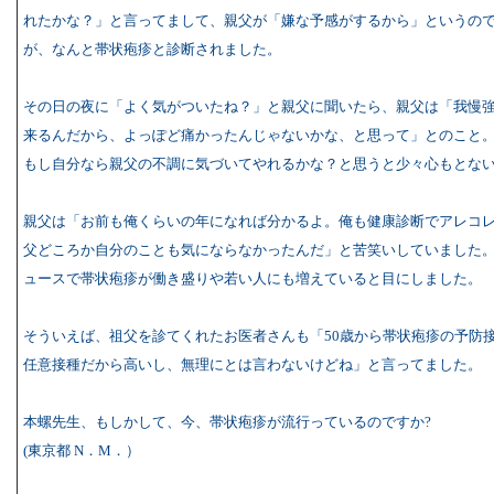
れたかな？」と言ってまして、親父が「嫌な予感がするから」というの
が、なんと帯状疱疹と診断されました。
その日の夜に「よく気がついたね？」と親父に聞いたら、親父は「我慢
来るんだから、よっぽど痛かったんじゃないかな、と思って」とのこと
もし自分なら親父の不調に気づいてやれるかな？と思うと少々心もとな
親父は「お前も俺くらいの年になれば分かるよ。俺も健康診断でアレコ
父どころか自分のことも気にならなかったんだ」と苦笑いしていました
ュースで帯状疱疹が働き盛りや若い人にも増えていると目にしました。
そういえば、祖父を診てくれたお医者さんも「50歳から帯状疱疹の予防
任意接種だから高いし、無理にとは言わないけどね」と言ってました。
本螺先生、もしかして、今、帯状疱疹が流行っているのですか?
(東京都 N．M．）