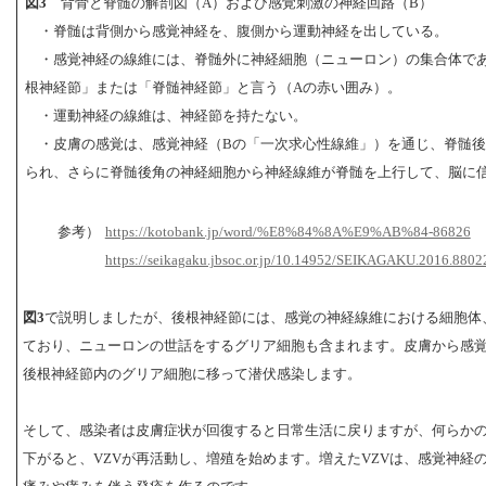
図3
背骨と脊髄の解剖図（A）および感覚刺激の神経回路（B）
・脊髄は背側から感覚神経を、腹側から運動神経を出している。
・感覚神経の線維には、脊髄外に神経細胞（ニューロン）の集合体であ
根神経節」または「脊髄神経節」と言う（Aの赤い囲み）。
・運動神経の線維は、神経節を持たない。
・皮膚の感覚は、感覚神経（Bの「一次求心性線維」）を通じ、脊髄後
られ、さらに脊髄後角の神経細胞から神経線維が脊髄を上行して、脳に
参考）
https://kotobank.jp/word/%E8%84%8A%E9%AB%84-86826
https://seikagaku.jbsoc.or.jp/10.14952/SEIKAGAKU.2016.8802
図3
で説明しましたが、後根神経節には、感覚の神経線維における細胞体
ており、ニューロンの世話をするグリア細胞も含まれます。皮膚から感覚
後根神経節内のグリア細胞に移って潜伏感染します。
そして、感染者は皮膚症状が回復すると日常生活に戻りますが、何らか
下がると、VZVが再活動し、増殖を始めます。増えたVZVは、感覚神経