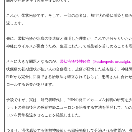
痛みや痒みを伴う発疹を作るのです。
これが、帯状疱疹です。そして、一部の患者は、無症状の潜伏感染と痛
返します。
先に、帯状疱疹が水痘の後遺症と説明した理由が、これでお分かりいた
神経にウイルスが巣食うため、生涯にわたって感染者を苦しめることも
さらに大きな問題となるのが、
帯状疱疹後神経痛（Postherpetic neuralgia,
状疱疹の初期症状が強い人の合併症で、皮疹が軽快した後も続く、神経
PHNから完全に回復できる治療法は確立されておらず、患者さんに合わ
ロールする必要があります。
余談ですが、実は、研究者時代に、PHNの発症メカニズム解明の研究を
ラットの脊髄後角の感覚神経ニューロンを培養する方法を開発して、VZ
ロンを異常発達させることを確認しました。
つまり、潜伏感染する後根神経節から回帰発症して分泌される物質が、