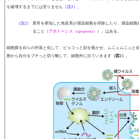
を破壊するまでには至りません
（注2）
。
（注2）
異常を察知した免疫系が感染細胞を排除したり、感染細胞
ること（
アポトーシス（apoptosis）
）」はある。
細胞膜を自らの外装と化して、ピョコっと顔を覗かせ、ムニュムニュと
胞から自分をプチっと切り離して、細胞外に出ていきます
（図2）
。