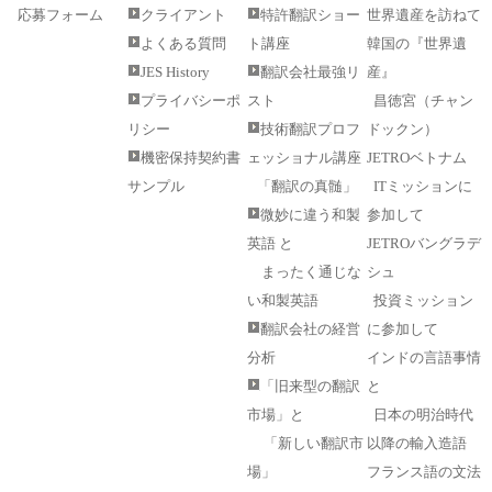
応募フォーム
クライアント
特許翻訳ショー
世界遺産を訪ねて
よくある質問
ト講座
韓国の『世界遺
JES History
翻訳会社最強リ
産』
プライバシーポ
スト
昌徳宮（チャン
リシー
技術翻訳プロフ
ドックン）
機密保持契約書
ェッショナル講座
JETROベトナム
サンプル
「翻訳の真髄」
ITミッションに
微妙に違う和製
参加して
英語 と
JETROバングラデ
まったく通じな
シュ
い和製英語
投資ミッション
翻訳会社の経営
に参加して
分析
インドの言語事情
「旧来型の翻訳
と
市場」と
日本の明治時代
「新しい翻訳市
以降の輸入造語
場」
フランス語の文法