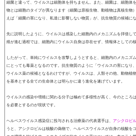
細菌と違って、ウイルスは細胞体を持ちません。また、細菌は、細胞体
物とは細胞のタイプが異なります（細菌は原核生物、動植物は真核生物
えば「細菌の害になり、私達に影響しない物質」が、抗生物質の候補に
先に説明したように、ウイルスは感染した細胞内のメカニズムを拝借し
殖が進む過程では、細胞内にウイルス自身は存在せず、情報体としての
したがって、単純にウイルスを攻撃しようとすると、細胞内のメカニズ
にとっても毒薬となるのです。抗生物質のように「ウイルスの害になり
ウイルス薬の候補となるわけですが、ウイルスは、人類その他、動物植
を基本とする全ての生命体とは明らかに違う進化を遂げています。
ウイルスの感染や増殖に関わる分子は極めて多様性が高く、今のところ
を必要とするのが現状です。
ヘルペスウイルス感染症に投与される治療薬の代表選手は、
アシクロビル (A
うと、アシクロビルは核酸の偽物で、ヘルペスウイルスが自身の核酸を