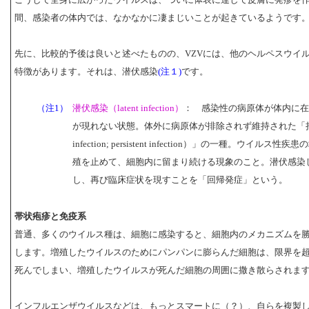
間、感染者の体内では、なかなかに凄まじいことが起きているようです
先に、比較的予後は良いと述べたものの、VZVには、他のヘルペスウイ
特徴があります。それは、潜伏感染
(注１)
です。
（注1）
潜伏感染（latent infection）
： 感染性の病原体が体内に在
が現れない状態。体外に病原体が排除されず維持された「持続感染
infection; persistent infection）」の一種。ウ
殖を止めて、細胞内に留まり続ける現象のこと。潜伏感染
し、再び臨床症状を現すことを「回帰発症」という。
帯状疱疹と免疫系
普通、多くのウイルス種は、細胞に感染すると、細胞内のメカニズムを
します。増殖したウイルスのためにパンパンに膨らんだ細胞は、限界を
死んでしまい、増殖したウイルスが死んだ細胞の周囲に撒き散らされま
インフルエンザウイルスなどは、もっとスマートに（？）、自らを複製