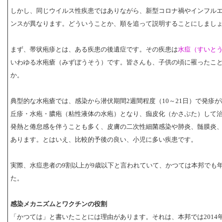
しかし、同じウイルス性疾患ではありながら、新型コロナ禍やインフル
ンスが異なります。どういうことか、順を追って説明することにしまし
まず、帯状疱疹とは、ある疾患の後遺症です。その疾患は
水痘（すいとう：chi
いわゆる水疱瘡（みずぼうそう）です。皆さんも、子供の頃に罹ったこ
か。
典型的な水疱瘡では、感染から潜伏期間2週間程度（10～21日）で発疹
丘疹・水疱・膿疱（粘性液体の水疱）となり、痂皮化（かさぶた）して治
発熱と倦怠感を伴うことも多く、皮膚の二次性細菌感染や肺炎、髄膜炎
あります。とはいえ、比較的予後の良い、小児に多い疾患です。
実際、水痘患者の9割以上が9歳以下と言われていて、かつては本邦でも年
た。
感染メカニズムとワクチンの役割
「かつては」と書いたことには理由があります。それは、本邦では2014