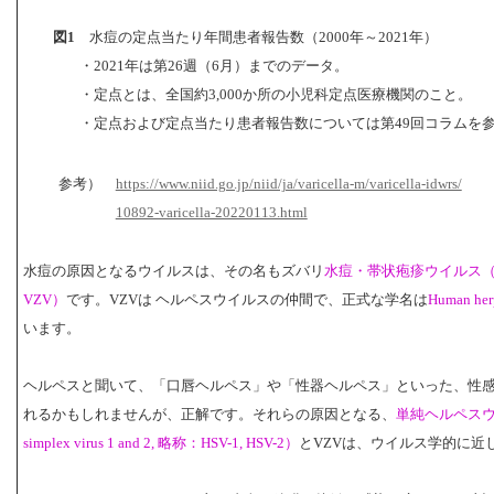
図1
水痘の定点当たり年間患者報告数（2000年～2021年）
・2021年は第26週（6月）までのデータ。
・定点とは、全国約3,000か所の小児科定点医療機関のこと。
・定点および定点当たり患者報告数については第49回コラムを
参考）
https://www.niid.go.jp/niid/ja/varicella-m/varicella-idwrs/
10892-varicella-20220113.html
水痘の原因となるウイルスは、その名もズバリ
水痘・帯状疱疹ウイルス（varicel
VZV）
です。VZVは ヘルペスウイルスの仲間で、正式な学名は
Human he
います。
ヘルペスと聞いて、「口唇ヘルペス」や「性器ヘルペス」といった、性
れるかもしれませんが、正解です。それらの原因となる、
単純ヘルペスウイ
simplex virus 1 and 2, 略称：HSV-1, HSV-2）
とVZVは、ウイルス学的に近