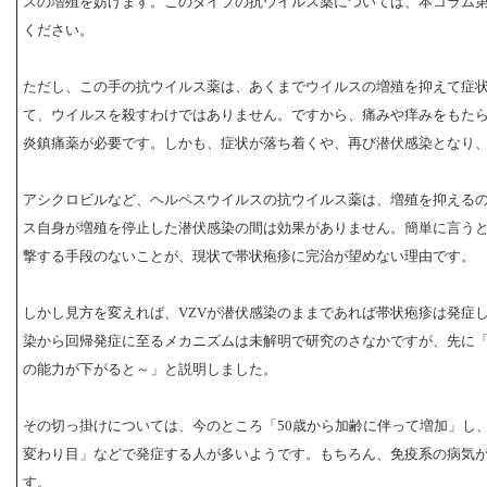
スの増殖を妨げます。このタイプの抗ウイルス薬については、本コラム第
ください。
ただし、この手の抗ウイルス薬は、あくまでウイルスの増殖を抑えて症
て、ウイルスを殺すわけではありません。ですから、痛みや痒みをもた
炎鎮痛薬が必要です。しかも、症状が落ち着くや、再び潜伏感染となり
アシクロビルなど、ヘルペスウイルスの抗ウイルス薬は、増殖を抑える
ス自身が増殖を停止した潜伏感染の間は効果がありません。簡単に言う
撃する手段のないことが、現状で帯状疱疹に完治が望めない理由です。
しかし見方を変えれば、VZVが潜伏感染のままであれば帯状疱疹は発症
染から回帰発症に至るメカニズムは未解明で研究のさなかですが、先に
の能力が下がると～」と説明しました。
その切っ掛けについては、今のところ「50歳から加齢に伴って増加」し
変わり目」などで発症する人が多いようです。もちろん、免疫系の病気
す。