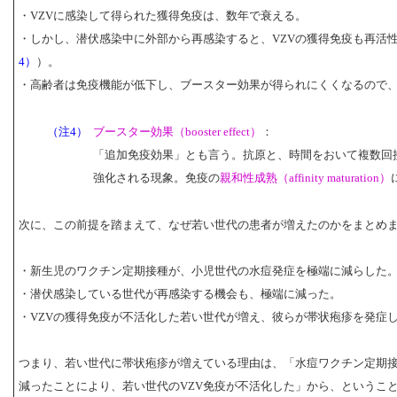
・VZVに感染して得られた獲得免疫は、数年で衰える。
・しかし、潜伏感染中に外部から再感染すると、VZVの獲得免疫も再活
4）
）。
・高齢者は免疫機能が低下し、ブースター効果が得られにくくなるので
（注4）
ブースター効果（booster effect）
：
「追加免疫効果」とも言う。抗原と、時間をおいて複数回
強化される現象。免疫の
親和性成熟（affinity maturation）
次に、この前提を踏まえて、なぜ若い世代の患者が増えたのかをまとめ
・新生児のワクチン定期接種が、小児世代の水痘発症を極端に減らした
・潜伏感染している世代が再感染する機会も、極端に減った。
・VZVの獲得免疫が不活化した若い世代が増え、彼らが帯状疱疹を発症
つまり、若い世代に帯状疱疹が増えている理由は、「水痘ワクチン定期
減ったことにより、若い世代のVZV免疫が不活化した」から、というこ