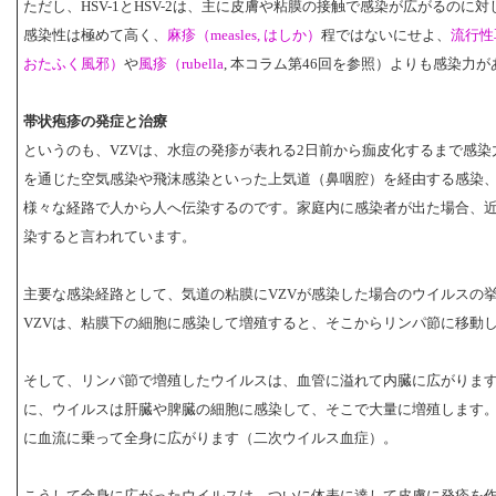
ただし、HSV-1とHSV-2は、主に皮膚や粘膜の接触で感染が広がるのに
感染性は極めて高く、
麻疹（measles, はしか）
程ではないにせよ、
流行性
おたふく風邪）
や
風疹（rubella
, 本コラム第46回を参照）よりも感染力
帯状疱疹の発症と治療
というのも、VZVは、水痘の発疹が表れる2日前から痂皮化するまで感
を通じた空気感染や飛沫感染といった上気道（鼻咽腔）を経由する感染
様々な経路で人から人へ伝染するのです。家庭内に感染者が出た場合、近
染すると言われています。
主要な感染経路として、気道の粘膜にVZVが感染した場合のウイルスの
VZVは、粘膜下の細胞に感染して増殖すると、そこからリンパ節に移動
そして、リンパ節で増殖したウイルスは、血管に溢れて内臓に広がりま
に、ウイルスは肝臓や脾臓の細胞に感染して、そこで大量に増殖します
に血流に乗って全身に広がります（二次ウイルス血症）。
こうして全身に広がったウイルスは、ついに体表に達して皮膚に発疹を作