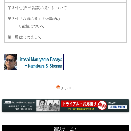
第 3回 心(自己認識)の発生について
第 2回 「永遠の命」の理論的な
可能性について
第 1回 はじめまして
page top
翻訳サービス