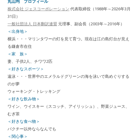
丸山均 プロフィール
株式会社 ジェスコーポレーション
代表取締役（1988年～2026年3月
31日）
一般社団法人 日本翻訳連盟
元理事、副会長（2003年～2016年）
＜出身地＞
横浜・・・マリンタワーの灯を見て育つ。現在は江の島灯台が見え
る鎌倉市在住
＜家 族＞
妻、子供2人、チワワ2匹
＜好きなスポーツ＞
遠泳・・・世界中のエメラルドグリーンの海を泳いで島めぐりする
のが夢
ウォーキング・トレッキング
＜好きな飲み物＞
ワイン、ウイスキー（スコッチ、アイリッシュ）、野菜ジュース、
むぎ茶
＜好きな食べ物＞
パクチー以外ならなんでも
＜関心事＞