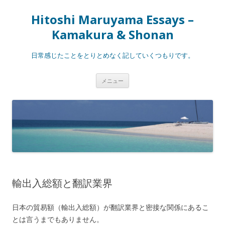
Hitoshi Maruyama Essays –
Kamakura & Shonan
日常感じたことをとりとめなく記していくつもりです。
コ
メニュー
ン
テ
ン
ツ
へ
ス
キ
ッ
プ
輸出入総額と翻訳業界
日本の貿易額（輸出入総額）が翻訳業界と密接な関係にあるこ
とは言うまでもありません。