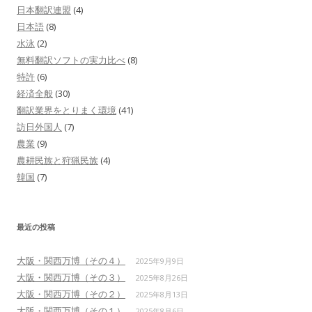
日本翻訳連盟
(4)
日本語
(8)
水泳
(2)
無料翻訳ソフトの実力比べ
(8)
特許
(6)
経済全般
(30)
翻訳業界をとりまく環境
(41)
訪日外国人
(7)
農業
(9)
農耕民族と狩猟民族
(4)
韓国
(7)
最近の投稿
大阪・関西万博（その４）
2025年9月9日
大阪・関西万博（その３）
2025年8月26日
大阪・関西万博（その２）
2025年8月13日
大阪・関西万博（その１）
2025年8月6日