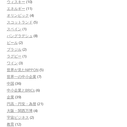
ウィスキー
(10)
エネルギー
(11)
オリンピック
(4)
スコットランド
(5)
スペイン
(1)
バングラデシュ
(8)
ビール
(2)
ブラジル
(2)
ラグビー
(1)
ワイン
(3)
世界が見たNIPPON
(5)
世界一の中小企業
(7)
中国
(36)
中小企業とBRICs
(6)
企業
(39)
円高・円安・為替
(21)
大阪・関西万博
(4)
宇宙ビジネス
(2)
教育
(12)