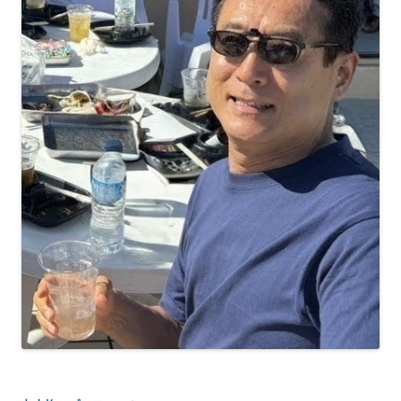
シ
ョ
ン