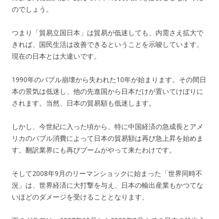
のでしょう。
つまり「貿易立国日本」は貿易が低迷しても、内需さえ拡大で
きれば、国民生活は改善できるということを示唆しています。
現在の日本とは大違いです。
1990年のバブル崩壊から失われた10年が始まります。その間日
本の景気は低迷し、他の先進国から日本だけが置いてけぼりに
されます。当然、日本の貿易額も低迷します。
しかし、今世紀に入った頃から、特に中国経済の急成長とアメ
リカのバブル消費によって日本の貿易額は再び急上昇を始めま
す。翻訳業界にも再びブームがやって来たわけです。
そして2008年9月のリーマンショックに始まった「世界同時不
況」は、世界経済に大打撃を与え、日本の輸出産業もかつてな
いほどのダメージを受けることとなります。