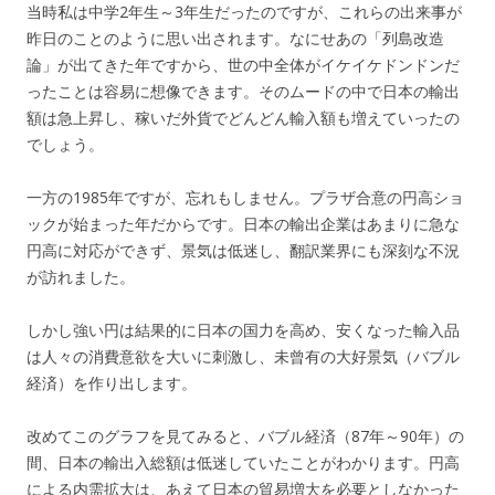
当時私は中学2年生～3年生だったのですが、これらの出来事が
昨日のことのように思い出されます。なにせあの「列島改造
論」が出てきた年ですから、世の中全体がイケイケドンドンだ
ったことは容易に想像できます。そのムードの中で日本の輸出
額は急上昇し、稼いだ外貨でどんどん輸入額も増えていったの
でしょう。
一方の1985年ですが、忘れもしません。プラザ合意の円高ショ
ックが始まった年だからです。日本の輸出企業はあまりに急な
円高に対応ができず、景気は低迷し、翻訳業界にも深刻な不況
が訪れました。
しかし強い円は結果的に日本の国力を高め、安くなった輸入品
は人々の消費意欲を大いに刺激し、未曾有の大好景気（バブル
経済）を作り出します。
改めてこのグラフを見てみると、バブル経済（87年～90年）の
間、日本の輸出入総額は低迷していたことがわかります。円高
による内需拡大は、あえて日本の貿易増大を必要としなかった