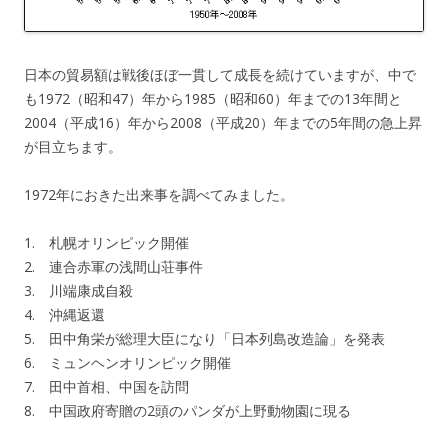
日本の貿易額は戦後ほぼ一貫して成長を続けていますが、中で
も1972（昭和47）年から1985（昭和60）年までの13年間と
2004（平成16）年から2008（平成20）年までの5年間の急上昇
が目立ちます。
1972年におきた出来事を調べてみました。
1. 札幌オリンピック開催
2. 連合赤軍の浅間山荘事件
3. 川端康成自殺
4. 沖縄返還
5. 田中角栄が総理大臣になり「日本列島改造論」を発表
6. ミュンヘンオリンピック開催
7. 田中首相、中国を訪問
8. 中国政府寄贈の2頭のパンダが上野動物園に現る