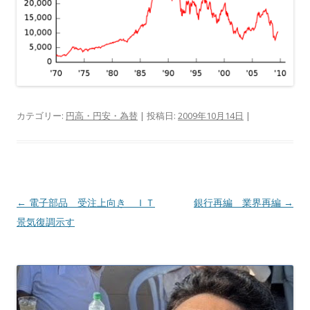
カテゴリー:
円高・円安・為替
| 投稿日:
2009年10月14日
|
投
←
電子部品 受注上向き ＩＴ
銀行再編 業界再編
→
稿
景気復調示す
ナ
ビ
ゲ
ー