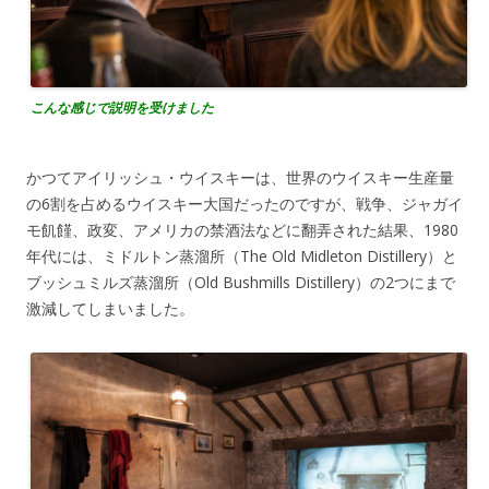
こんな感じで説明を受けました
かつてアイリッシュ・ウイスキーは、世界のウイスキー生産量
の6割を占めるウイスキー大国だったのですが、戦争、ジャガイ
モ飢饉、政変、アメリカの禁酒法などに翻弄された結果、1980
年代には、ミドルトン蒸溜所（The Old Midleton Distillery）と
ブッシュミルズ蒸溜所（Old Bushmills Distillery）の2つにまで
激減してしまいました。