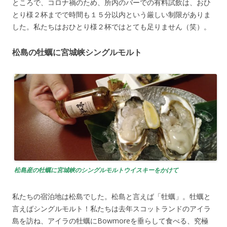
ところで、コロナ禍のため、所内のバーでの有料試飲は、おひ
とり様２杯までで時間も１５分以内という厳しい制限がありま
した。私たちはおひとり様２杯ではとても足りません（笑）。
松島の牡蠣に宮城峡シングルモルト
松島産の牡蠣に宮城峡のシングルモルトウイスキーをかけて
私たちの宿泊地は松島でした。松島と言えば「牡蠣」。牡蠣と
言えばシングルモルト！私たちは去年スコットランドのアイラ
島を訪ね、アイラの牡蠣にBowmoreを垂らして食べる、究極