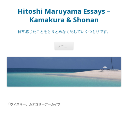
Hitoshi Maruyama Essays –
Kamakura & Shonan
日常感じたことをとりとめなく記していくつもりです。
コ
メニュー
ン
テ
ン
ツ
へ
ス
キ
ッ
プ
「
ウィスキー
」カテゴリーアーカイブ