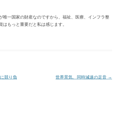
が唯一国家の財産なのですから、福祉、医療、インフラ整
資はもっと重要だと私は感じます。
に競り負
世界景気、同時減速の足音
→