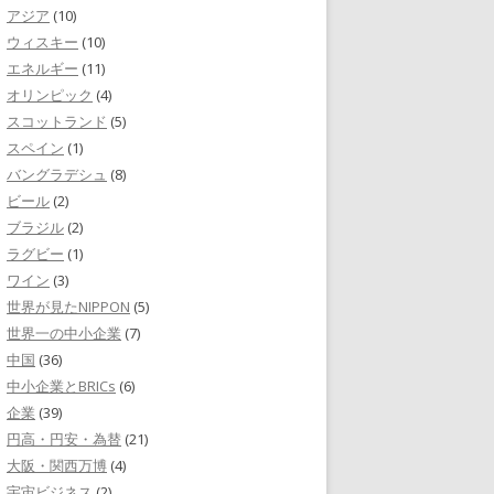
アジア
(10)
ウィスキー
(10)
エネルギー
(11)
オリンピック
(4)
スコットランド
(5)
スペイン
(1)
バングラデシュ
(8)
ビール
(2)
ブラジル
(2)
ラグビー
(1)
ワイン
(3)
世界が見たNIPPON
(5)
世界一の中小企業
(7)
中国
(36)
中小企業とBRICs
(6)
企業
(39)
円高・円安・為替
(21)
大阪・関西万博
(4)
宇宙ビジネス
(2)