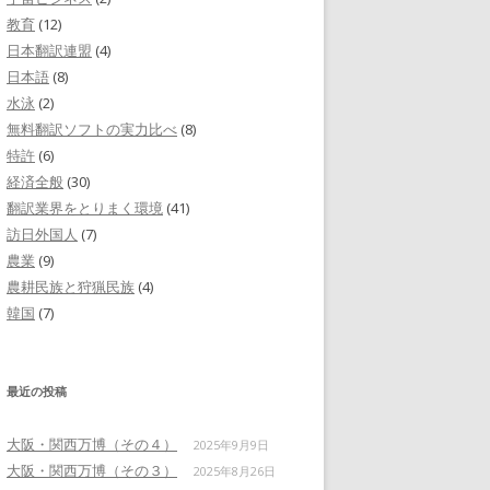
教育
(12)
日本翻訳連盟
(4)
日本語
(8)
水泳
(2)
無料翻訳ソフトの実力比べ
(8)
特許
(6)
経済全般
(30)
翻訳業界をとりまく環境
(41)
訪日外国人
(7)
農業
(9)
農耕民族と狩猟民族
(4)
韓国
(7)
最近の投稿
大阪・関西万博（その４）
2025年9月9日
大阪・関西万博（その３）
2025年8月26日