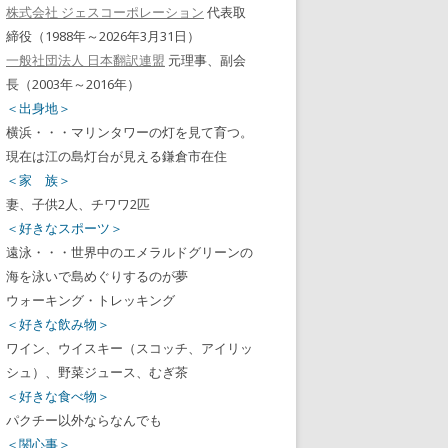
株式会社 ジェスコーポレーション
代表取
締役（1988年～2026年3月31日）
一般社団法人 日本翻訳連盟
元理事、副会
長（2003年～2016年）
＜出身地＞
横浜・・・マリンタワーの灯を見て育つ。
現在は江の島灯台が見える鎌倉市在住
＜家 族＞
妻、子供2人、チワワ2匹
＜好きなスポーツ＞
遠泳・・・世界中のエメラルドグリーンの
海を泳いで島めぐりするのが夢
ウォーキング・トレッキング
＜好きな飲み物＞
ワイン、ウイスキー（スコッチ、アイリッ
シュ）、野菜ジュース、むぎ茶
＜好きな食べ物＞
パクチー以外ならなんでも
＜関心事＞