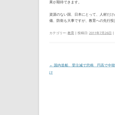
果が期待できます。
資源のない国、日本にとって、人材だけ
備、防衛も大事ですが、教育への先行投
カテゴリー:
教育
| 投稿日:
2011年7月26日
|
投
←
国内造船、受注減で悲鳴 円高で中韓
稿
け
ナ
ビ
ゲ
ー
シ