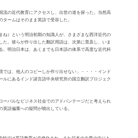
国流の近代教育にアクセスし、出世の道を探った。当然高
のタームはそのまま英語で受容した。
まね）という明治初期の知識人が、さまざまな西洋近代の
した。彼らが作り出した翻訳用語は、次第に普及し、いま
る。明治日本は、あくまでも日本語の体系で高度な近代科
境では、他人のコピーしか作り出せない」・・・・インド
ールにあるインド諸言語中央研究所の国立翻訳プロジェク
ローバルなビジネス社会でのアドバンテージだと考えられ
の英語偏重への疑問が噴出している。
小学校では英語教育が必修化され、また日本の企業の中にも