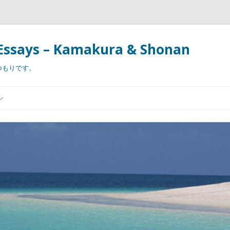
Essays – Kamakura & Shonan
つもりです。
コ
ン
ン
テ
ン
ツ
へ
ス
キ
ッ
プ