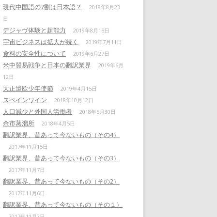
現代中国語の7割は日本語？
2019年8月23
日
デジャヴ体験と超能力
2019年8月15日
宇宙ビジネスは拡大が続く
2019年7月11日
食料の安全性について
2019年6月27日
米中貿易戦争と日本の翻訳業界
2019年6月
12日
天正遣欧少年使節
2019年4月15日
スペインワイン
2018年10月12日
人口減少と外国人労働者
2018年5月30日
余市蒸溜所
2018年4月5日
翻訳業界、昔あって今ないもの（その4）
2017年11月15日
翻訳業界、昔あって今ないもの（その3）
2017年11月7日
翻訳業界、昔あって今ないもの（その2）
2017年11月6日
翻訳業界、昔あって今ないもの（その１）
2017年11月2日