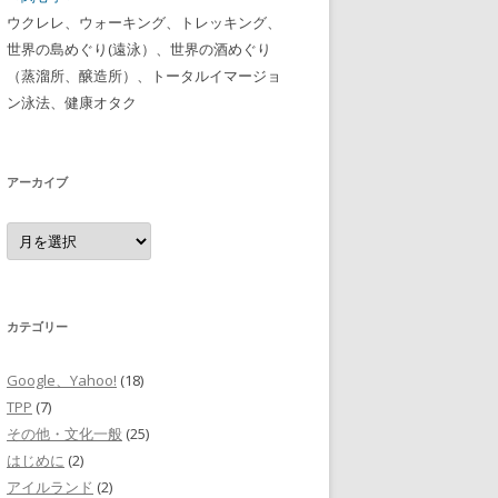
ウクレレ、ウォーキング、トレッキング、
世界の島めぐり(遠泳）、世界の酒めぐり
（蒸溜所、醸造所）、トータルイマージョ
ン泳法、健康オタク
アーカイブ
ア
ー
カ
イ
ブ
カテゴリー
Google、Yahoo!
(18)
TPP
(7)
その他・文化一般
(25)
はじめに
(2)
アイルランド
(2)