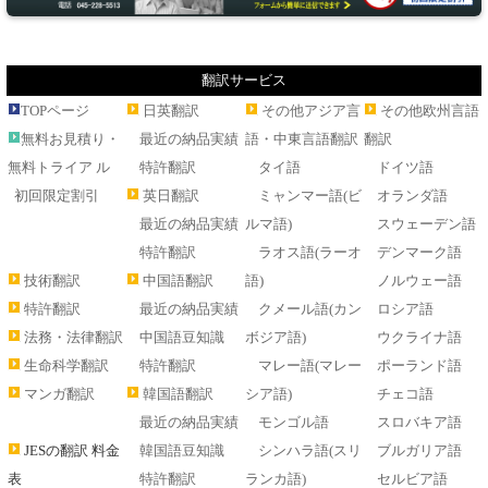
翻訳サービス
TOPページ
日英翻訳
その他アジア言
その他欧州言語
無料お見積り・
最近の納品実績
語・中東言語翻訳
翻訳
無料トライア ル
特許翻訳
タイ語
ドイツ語
初回限定割引
英日翻訳
ミャンマー語(ビ
オランダ語
最近の納品実績
ルマ語)
スウェーデン語
特許翻訳
ラオス語(ラーオ
デンマーク語
技術翻訳
中国語翻訳
語)
ノルウェー語
特許翻訳
最近の納品実績
クメール語(カン
ロシア語
法務・法律翻訳
中国語豆知識
ボジア語)
ウクライナ語
生命科学翻訳
特許翻訳
マレー語(マレー
ポーランド語
マンガ翻訳
韓国語翻訳
シア語)
チェコ語
最近の納品実績
モンゴル語
スロバキア語
JESの翻訳 料金
韓国語豆知識
シンハラ語(スリ
ブルガリア語
表
特許翻訳
ランカ語)
セルビア語