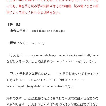
っても、書き手と読み手の知識や考え方の相違、読み違いなどの原
因によって正しく伝わるとは限らない。
【解 説】
・
自分の考え：
one’s ideas, one’s thought
・
間違いなく：
accurately
・
伝える：
convey, report, deliver, communicate, transmit, tell, impart
などとある中で、ここでは最初のconvey (one’s ideas) がよいです。
・
正しく伝わるとは限らない
→ 「～が意思疎通をひずませること
もあり得る」 ～にあたるところは、例えば・・・・・、
misreading of it (may distort communication) です。
最初の文章は、ただ素直に英語に変換しても読むに耐える英文がで
きあがります（このようなときばかりであると翻訳には苦労はない