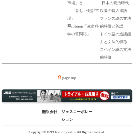
市場」と
日本の明治時代
「新しい翻訳市
以降の輸入造語
場」
フランス語の文法
column「生命科
的特徴と英語
学の質問箱」
ドイツ語の造語能
力と文法的特徴
スペイン語の文法
的特徴
page top
翻訳会社 ジェスコーポレー
ション
Copyright© 1999
Jes Corporation
All Rights Reserved.