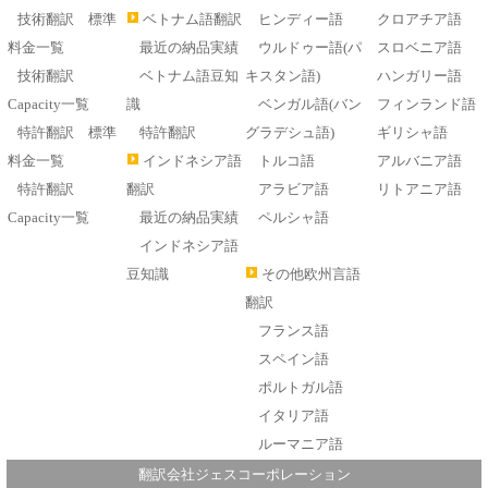
技術翻訳 標準
ベトナム語翻訳
ヒンディー語
クロアチア語
料金一覧
最近の納品実績
ウルドゥー語(パ
スロベニア語
技術翻訳
ベトナム語豆知
キスタン語)
ハンガリー語
Capacity一覧
識
ベンガル語(バン
フィンランド語
特許翻訳 標準
特許翻訳
グラデシュ語)
ギリシャ語
料金一覧
インドネシア語
トルコ語
アルバニア語
特許翻訳
翻訳
アラビア語
リトアニア語
Capacity一覧
最近の納品実績
ペルシャ語
インドネシア語
豆知識
その他欧州言語
翻訳
フランス語
スペイン語
ポルトガル語
イタリア語
ルーマニア語
翻訳会社ジェスコーポレーション