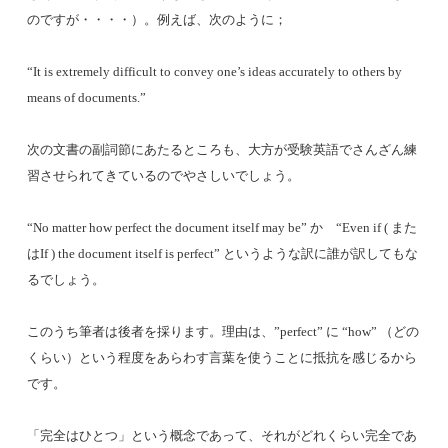
のですが・・・・）。例えば、次のように；
“It is extremely difficult to convey one’s ideas accurately to others by
means of documents.”
次の文書の副詞節にあたるところも、大方が受験英語でさんざん練
習させられてきているのでやさしいでしょう。
“No matter how perfect the document itself may be” か “Even if ( また
はIf ) the document itself is perfect” というような訳に誰が訳してもな
るでしょう。
このうち筆者は後者を採ります。理由は、”perfect” に “how” （どの
くらい）という程度をあらわす言葉を使うことに抵抗を感じるから
です。
「完全はひとつ」という概念であって、それがどれくらい完全であ