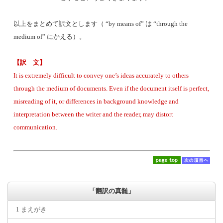
以上をまとめて訳文とします（ “by means of” は “through the
medium of” にかえる）。
【訳 文】
It is extremely difficult to convey one’s ideas accurately to others
through the medium of documents. Even if the document itself is perfect,
misreading of it, or differences in background knowledge and
interpretation between the writer and the reader, may distort
communication.
「翻訳の真髄」
1 まえがき