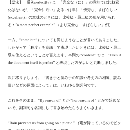
【語法】 通例perfect(ly) は、「完全な（に）」の意味では比較変
化はないが、「完全に近い」あるいは単に「優秀な、すばらしい
(excellent)」の意味のときには、比較級・最上級の形が用いられ
る：”a more perfect example” （より完全な「すばらしい」例）
一方、”complete” についても同じようなことが書いてありました。
したがって「程度」を意識して表現したいときには、比較級・最上
級を使えるということが言えます。本問の “content” では、”Even if
the document itself is perfect” と表現した方がよいと判断しました。
次に移りましょう。「書き手と読み手の知識や考え方の相違、読み
違いなどの原因によって」は、いわゆる副詞句です。
これをそのまま、”By reason of” とか “For reasons of “ とかで始めな
いで、副詞句を名詞にして書き始めたらうまくいきます。
“Rain prevents us from going on a picnic.” （雨が降っているのでピク