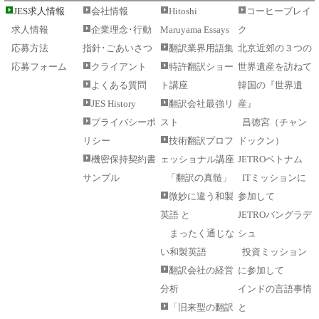
JES求人情報
会社情報
Hitoshi
コーヒーブレイ
求人情報
企業理念･行動
Maruyama Essays
ク
応募方法
指針･ごあいさつ
翻訳業界用語集
北京近郊の３つの
応募フォーム
クライアント
特許翻訳ショー
世界遺産を訪ねて
よくある質問
ト講座
韓国の『世界遺
JES History
翻訳会社最強リ
産』
プライバシーポ
スト
昌徳宮（チャン
リシー
技術翻訳プロフ
ドックン）
機密保持契約書
ェッショナル講座
JETROベトナム
サンプル
「翻訳の真髄」
ITミッションに
微妙に違う和製
参加して
英語 と
JETROバングラデ
まったく通じな
シュ
い和製英語
投資ミッション
翻訳会社の経営
に参加して
分析
インドの言語事情
「旧来型の翻訳
と