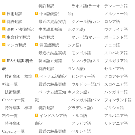
特許翻訳
ラオス語(ラーオ
デンマーク語
技術翻訳
中国語翻訳
語)
ノルウェー語
特許翻訳
最近の納品実績
クメール語(カン
ロシア語
法務・法律翻訳
中国語豆知識
ボジア語)
ウクライナ語
生命科学翻訳
特許翻訳
マレー語(マレー
ポーランド語
マンガ翻訳
韓国語翻訳
シア語)
チェコ語
最近の納品実績
モンゴル語
スロバキア語
JESの翻訳 料金
韓国語豆知識
シンハラ語(スリ
ブルガリア語
表
特許翻訳
ランカ語)
セルビア語
技術翻訳 標準
ベトナム語翻訳
ヒンディー語
クロアチア語
料金一覧
最近の納品実績
ウルドゥー語(パ
スロベニア語
技術翻訳
ベトナム語豆知
キスタン語)
ハンガリー語
Capacity一覧
識
ベンガル語(バン
フィンランド語
特許翻訳 標準
特許翻訳
グラデシュ語)
ギリシャ語
料金一覧
インドネシア語
トルコ語
アルバニア語
特許翻訳
翻訳
アラビア語
リトアニア語
Capacity一覧
最近の納品実績
ペルシャ語