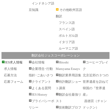
インドネシア語
豆知識
その他欧州言語
翻訳
フランス語
スペイン語
ポルトガル語
イタリア語
ルーマニア語
翻訳会社ジェスコーポレーション
JES求人情報
会社情報
Hitoshi
コーヒーブレイ
求人情報
企業理念･行動
Maruyama Essays
ク
応募方法
指針･ごあいさつ
翻訳業界用語集
北京近郊の３つの
応募フォーム
クライアント
特許翻訳ショー
世界遺産を訪ねて
よくある質問
ト講座
韓国の『世界遺
JES History
翻訳会社最強リ
産』
プライバシーポ
スト
昌徳宮（チャン
リシー
技術翻訳プロフ
ドックン）