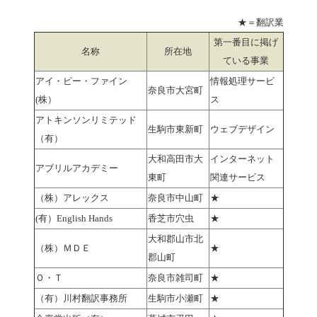
★＝翻訳業
第一番目に掲げ
名称
所在地
ている事業
アイ・ピー・ファイン
情報処理サービ
奈良市大宮町
(株）
ス
アトキンソンリミテッド
生駒市東新町
ウェブデザイン
（有）
大和高田市大
インターネット
アブリルアカデミー
東町
関連サービス
（株）アレックス
奈良市中山町
★
(有）English Hands
香芝市穴虫
★
大和郡山市北
（株）ＭＤＥ
★
郡山町
Ｏ・Ｔ
奈良市雑司町
★
（有）川村翻訳事務所
生駒市小瀬町
★