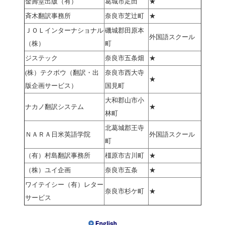
金壽堂出版（有）
葛城市疋田
★
斉木翻訳事務所
奈良市芝辻町
★
ＪＯＬインターナショナル
磯城郡田原本
外国語スクール
（株）
町
ジステック
奈良市五条畑
★
(株）テクボウ（翻訳・出
奈良市西大寺
★
版企画サービス）
国見町
大和郡山市小
ナカノ翻訳システム
★
林町
北葛城郡王寺
ＮＡＲＡ日米英語学院
外国語スクール
町
（有）村島翻訳事務所
橿原市古川町
★
（株）ユイ企画
奈良市五条
★
ワイテイシー（有）レター
奈良市杉ケ町
★
サービス