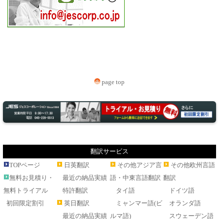
page top
翻訳サービス
TOPページ
日英翻訳
その他アジア言
その他欧州言語
無料お見積り・
最近の納品実績
語・中東言語翻訳
翻訳
無料トライアル
特許翻訳
タイ語
ドイツ語
初回限定割引
英日翻訳
ミャンマー語(ビ
オランダ語
最近の納品実績
ルマ語)
スウェーデン語