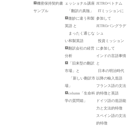
機密保持契約書
ェッショナル講座
JETROベトナム
サンプル
「翻訳の真髄」
ITミッションに
微妙に違う和製
参加して
英語 と
JETROバングラデ
まったく通じな
シュ
い和製英語
投資ミッション
翻訳会社の経営
に参加して
分析
インドの言語事情
「旧来型の翻訳
と
市場」と
日本の明治時代
「新しい翻訳市
以降の輸入造語
場」
フランス語の文法
column「生命科
的特徴と英語
学の質問箱」
ドイツ語の造語能
力と文法的特徴
スペイン語の文法
的特徴